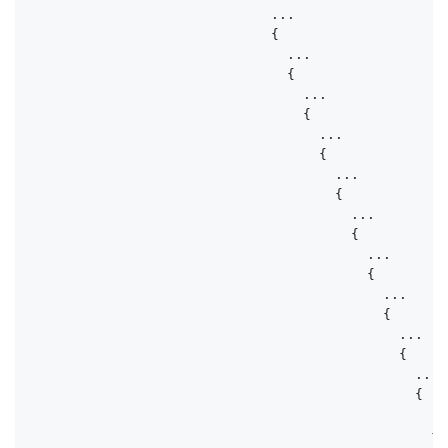
                              ...

                              {

                                ...

                                {

                                  ...

                                  {

                                    ...

                                    {

                                      ...

                                      { 

                                        ... 

                                        { 

                                          ... 

                                          { 

                                            ... 

                                            { 

                                              ... 

                                              { 

                                                ... 

                                                { 

                                                  ...
                                                  { 
