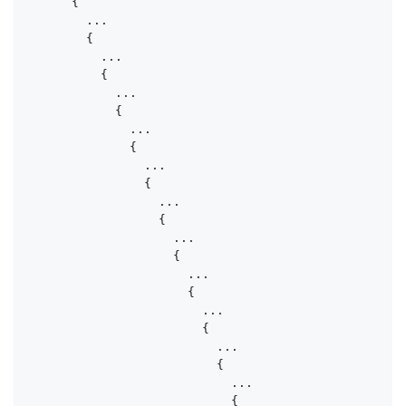
      {

        ...

        {

          ...

          {

            ...

            {

              ...

              {

                ...

                {

                  ...

                  {

                    ...

                    {

                      ...

                      {

                        ...

                        {

                          ...

                          {

                            ...

                            {
