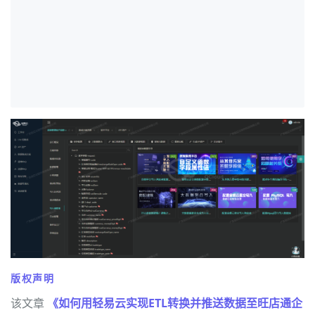
                                                    .
                                                    {
                                                     
                                                     
                                                    
                                                     
版权声明
该文章
《如何用轻易云实现ETL转换并推送数据至旺店通企