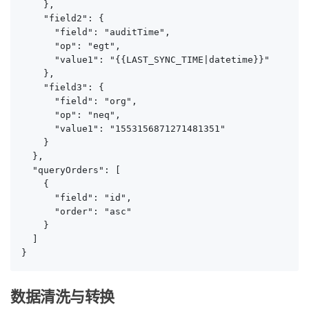
    },

    "field2": {

      "field": "auditTime",

      "op": "egt",

      "value1": "{{LAST_SYNC_TIME|datetime}}"

    },

    "field3": {

      "field": "org",

      "op": "neq",

      "value1": "1553156871271481351"

    }

  },

  "queryOrders": [

    {

      "field": "id",

      "order": "asc"

    }

  ]

}
数据清洗与转换