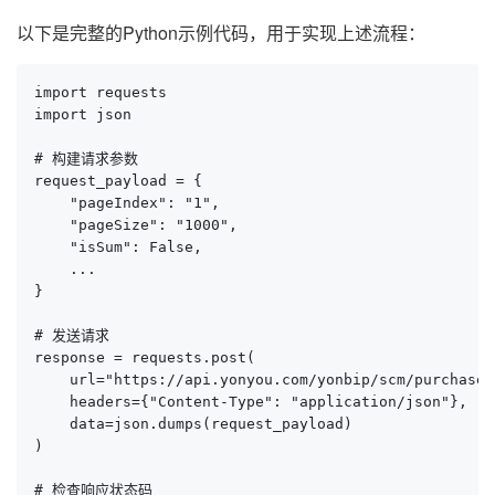
以下是完整的Python示例代码，用于实现上述流程：
import requests

import json

# 构建请求参数

request_payload = {

    "pageIndex": "1",

    "pageSize": "1000",

    "isSum": False,

    ...

}

# 发送请求

response = requests.post(

    url="https://api.yonyou.com/yonbip/scm/purchaseo
    headers={"Content-Type": "application/json"},

    data=json.dumps(request_payload)

)

# 检查响应状态码
