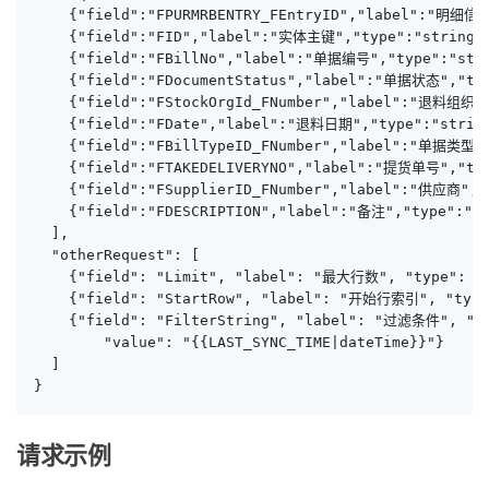
    {"field":"FPURMRBENTRY_FEntryID","label":"明细信息I
    {"field":"FID","label":"实体主键","type":"string",
    {"field":"FBillNo","label":"单据编号","type":"strin
    {"field":"FDocumentStatus","label":"单据状态","type
    {"field":"FStockOrgId_FNumber","label":"退料组织","
    {"field":"FDate","label":"退料日期","type":"string"
    {"field":"FBillTypeID_FNumber","label":"单据类型","
    {"field":"FTAKEDELIVERYNO","label":"提货单号","type
    {"field":"FSupplierID_FNumber","label":"供应商","t
    {"field":"FDESCRIPTION","label":"备注","type":"st
  ],

  "otherRequest": [

    {"field": "Limit", "label": "最大行数", "type": "
    {"field": "StartRow", "label": "开始行索引", "type
    {"field": "FilterString", "label": "过滤条件", "typ
        "value": "{{LAST_SYNC_TIME|dateTime}}"}

  ]

}
请求示例