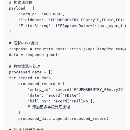
# 构建请求体

payload = {

    'FormId': 'PUR_MRB',

    'FieldKeys': 'FPURMRBENTRY_FEntryID,FDate,FBillNo
    'FilterString': f"FApproveDate>='{last_sync_time}
}

# 发起POST请求

response = requests.post('https://api.kingdee.com/ex
data = response.json()

# 数据清洗与处理

processed_data = []

for record in data:

    processed_record = {

        'entry_id': record['FPURMRBENTRY_FEntryID'],

        'date': record['FDate'],

        'bill_no': record['FBillNo'],

        # 添加更多字段处理逻辑...

    }

    processed_data.append(processed_record)
