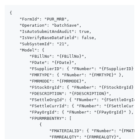
{

    "FormId": "PUR_MRB",

    "Operation": "batchSave",

    "IsAutoSubmitAndAudit": true,

    "IsVerifyBaseDataField": false,

    "SubSystemId": "21",

    "Model": {

        "FBillNo": "{FBillNo}",

        "FDate": "{FDate}",

        "FSupplierID": { "FNumber": "{FSupplierID}" }
        "FMRTYPE": { "FNumber": "{FMRTYPE}" },

        "FMRMODE": "{FMRMODE}",

        "FStockOrgId": { "FNumber": "{FStockOrgId}" }
        "FDESCRIPTION": "{FDESCRIPTION}",

        "FSettleOrgId": { "FNumber": "{FSettleOrgId}"
        "FSettleCurrId": { "FNumber": "{FSettleCurrId
        "FPayOrgId": { "FNumber": "{FPayOrgId}" },

        "FPURMRBENTRY": [

            {

                "FMATERIALID": { "FNumber": "{FMATER
                "FRMREALQTY": "{FRMREALQTY}",
