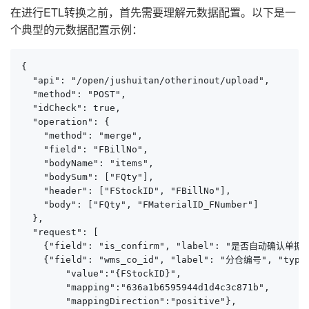
在进行ETL转换之前，首先需要理解元数据配置。以下是一
个典型的元数据配置示例：
{

  "api": "/open/jushuitan/otherinout/upload",

  "method": "POST",

  "idCheck": true,

  "operation": {

    "method": "merge",

    "field": "FBillNo",

    "bodyName": "items",

    "bodySum": ["FQty"],

    "header": ["FStockID", "FBillNo"],

    "body": ["FQty", "FMaterialID_FNumber"]

  },

  "request": [

    {"field": "is_confirm", "label": "是否自动确认单据",
    {"field": "wms_co_id", "label": "分仓编号", "type
        "value":"{FStockID}", 

        "mapping":"636a1b6595944d1d4c3c871b", 

        "mappingDirection":"positive"},
