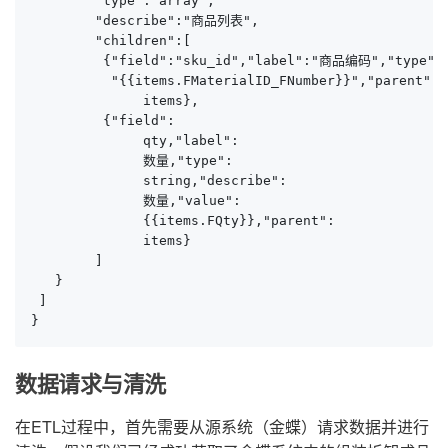
        "type":"array",

        "describe":"商品列表",

        "children":[

         {"field":"sku_id","label":"商品编码","type":
          "{{items.FMaterialID_FNumber}}","parent":

              items},

         {"field":

              qty,"label":

              数量,"type":

              string,"describe":

              数量,"value":

              {{items.FQty}},"parent":

              items}

        ]

   }

 ]

}
数据请求与清洗
在ETL过程中，首先需要从源系统（金蝶）请求数据并进行