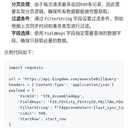
分页处理
：由于每次请求最多返回500条记录，因此需
要实现分页逻辑，确保所有数据都能被完整获取。
过滤条件
：通过
字段设置过滤条件，例如
FilterString
根据上次同步时间和事务类型进行过滤。
字段选择
：使用
字段指定需要查询的数据字
FieldKeys
段，确保只获取必要的数据。
示例代码如下：
import requests

url = 'https://api.kingdee.com/executeBillQuery'

headers = {'Content-Type': 'application/json'}

payload = {

    'FormId': 'STK_AssembledApp',

    'FieldKeys': 'FID,FEntity_FEntryID,FBillNo,FDocu
    'FilterString': f"FApproveDate>='{last_sync_time
    'Limit': 500,

    'StartRow': start_row

}
