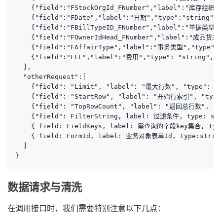
    {"field":"FStockOrgId_FNumber","label":"库存组织","
    {"field":"FDate","label":"日期","type":"string","
    {"field":"FBillTypeID_FNumber","label":"单据类型","
    {"field":"FOwnerIdHead_FNumber","label":"成品货主",
    {"field":"FAffairType","label":"事务类型","type":"s
    {"field":"FEE","label":"费用","type": "string", "
  ],

  "otherRequest":[

    {"field": "Limit", "label": "最大行数", "type": "
    {"field": "StartRow", "label": "开始行索引", "type
    {"field": "TopRowCount", "label": "返回总行数", 
    {"field": FilterString, label: 过滤条件, type: stri
    { field: FieldKeys, label: 需查询的字段key集合, type
    { field: FormId, label: 业务对象表单Id, type:strin
  ]

}
数据请求与清洗
在调用接口时，我们需要特别注意以下几点：