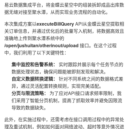
易云数据集成平台，将金蝶云星空中的组装拆卸成品出库数
据无缝对接至聚水潭，从而实现业务流程的自动化。
本次集成方案以
executeBillQuery
API从金蝶云星空提取相
关订单信息，并通过优化后的批量写入机制，将数据高效且
准确地上传到聚水潭系统中的
/open/jushuitan/otherinout/upload
接口。在这个过程
中，我们利用了以下关键特性：
集中监控和告警系统：
实时跟踪并展示每个任务节点的
数据处理状态，确保问题能被即刻发现和解决。
自定义数据转换逻辑：
针对不同系统之间的数据格式差
异，通过灵活配置转换规则，实现完美适配。
分页与限流策略：
为了应对API接口请求频率限制，我
们采用了智能分页机制，提高了抓取效率并避免因限流
导致的数据缺失。
此外，在实施过程中，还需考虑在接口调用过程中的异常处
理及重试机制，例如如何面对网络波动、超时等意外情况进