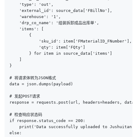
    'type': 'out',

    'external_id': source_data['FBillNo'],

    'warehouse': '1',

    'drp_co_name': '组装拆卸成品出库单',

    'items': [

        {

            'sku_id': item['FMaterialID_FNumber'],

            'qty': item['FQty']

        } for item in source_data['items']

    ]

}

# 将请求体转为JSON格式

data = json.dumps(payload)

# 发起POST请求

response = requests.post(url, headers=headers, data=d
# 检查响应状态码

if response.status_code == 200:

    print('Data successfully uploaded to Jushuitan.')
else:
