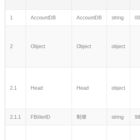
1
AccountDB
AccountDB
string
0
2
Object
Object
object
2.1
Head
Head
object
2.1.1
FBillerID
制单
string
9