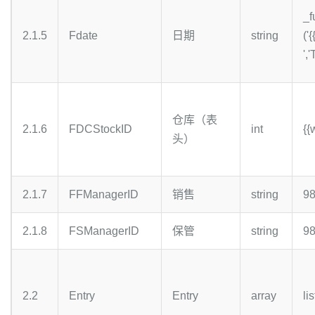
_
2.1.5
Fdate
日期
string
('
','
仓库（表
2.1.6
FDCStockID
int
{{
头）
2.1.7
FFManagerID
销售
string
9
2.1.8
FSManagerID
保管
string
9
2.2
Entry
Entry
array
lis