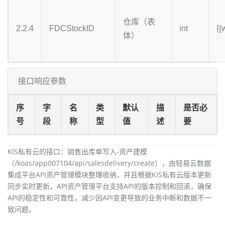
仓库（表
2.2.4
FDCStockID
int
{{
体）
接口响应参数
序
字
名
类
默认
描
是否必
号
段
称
型
值
述
要
KIS私有云的接口：销售出库单写入-资产建模
（/koas/app007104/api/salesdelivery/create），由轻易云数据
集成平台API资产管理模块整理收纳，并且根据KIS私有云版本更新
同步实时更新。API资产管理平台支持API的版本控制和回滚，确保
API的稳定性和可靠性，减少因API变更导致的业务中断和数据不一
致问题。