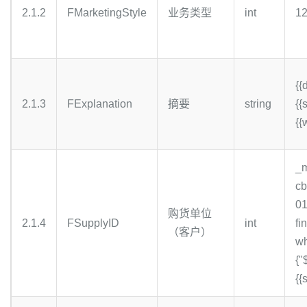
2.1.2
FMarketingStyle
业务类型
int
1
{{
2.1.3
FExplanation
摘要
string
{{
{{
_
cb
0
购货单位
2.1.4
FSupplyID
int
fi
（客户）
wh
{"
{{