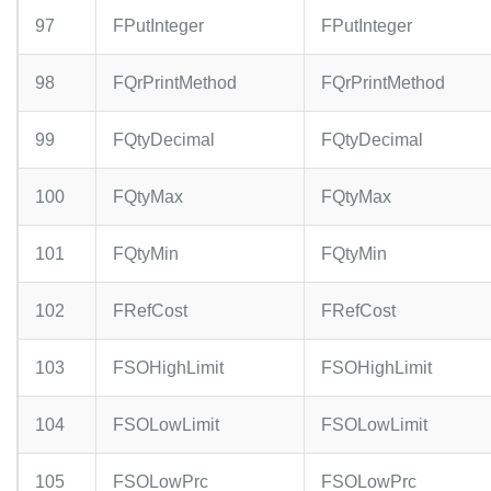
97
FPutInteger
FPutInteger
98
FQrPrintMethod
FQrPrintMethod
99
FQtyDecimal
FQtyDecimal
100
FQtyMax
FQtyMax
101
FQtyMin
FQtyMin
102
FRefCost
FRefCost
103
FSOHighLimit
FSOHighLimit
104
FSOLowLimit
FSOLowLimit
105
FSOLowPrc
FSOLowPrc