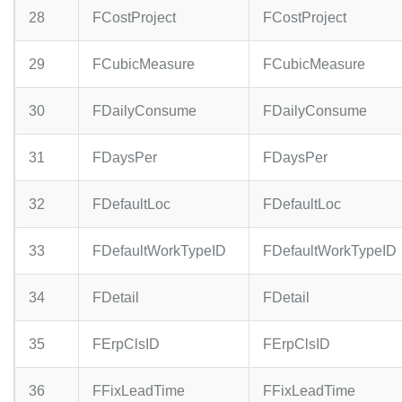
28
FCostProject
FCostProject
29
FCubicMeasure
FCubicMeasure
30
FDailyConsume
FDailyConsume
31
FDaysPer
FDaysPer
32
FDefaultLoc
FDefaultLoc
33
FDefaultWorkTypeID
FDefaultWorkTypeID
34
FDetail
FDetail
35
FErpClsID
FErpClsID
36
FFixLeadTime
FFixLeadTime