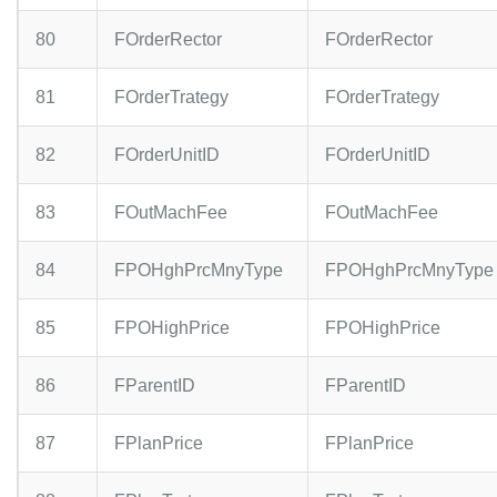
80
FOrderRector
FOrderRector
81
FOrderTrategy
FOrderTrategy
82
FOrderUnitID
FOrderUnitID
83
FOutMachFee
FOutMachFee
84
FPOHghPrcMnyType
FPOHghPrcMnyType
85
FPOHighPrice
FPOHighPrice
86
FParentID
FParentID
87
FPlanPrice
FPlanPrice