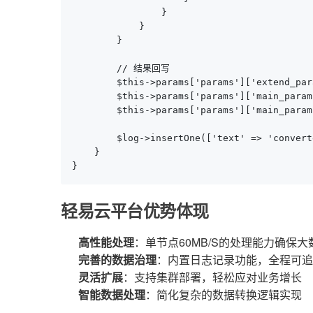
                }

            }

        }

        // 结果回写

        $this->params['params']['extend_par
        $this->params['params']['main_param
        $this->params['params']['main_param
        $log->insertOne(['text' => 'convert
    }

}
轻易云平台优势体现
高性能处理
：单节点60MB/S的处理能力确保
完善的数据治理
：内置日志记录功能，全程可追
灵活扩展
：支持集群部署，轻松应对业务增长
智能数据处理
：简化复杂的数据转换逻辑实现