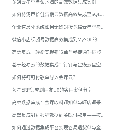
金蝶云星空与聚水潭的高效数据集成案例
如何将汤臣倍健营销云数据高效集成至SQLServer
企业信息化系统如何无缝对接金蝶云星空与MySQL
微信小店视频号数据高效集成到MySQL的实战经验
高效集成！轻松实现销货单与畅捷通T+同步
基于轻易云的数据集成：钉钉与金蝶云星空的无缝连接
如何将钉钉付款单导入金蝶云？
领星ERP集成到用友U8的实用案例分享
高效数据集成：金蝶收料通知单与旺店通采购订单开单
高效集成钉钉报销数据到金蝶付款单——技术详解
如何通过数据集成平台实现管易退货单与金蝶销售退货中转单无缝对接