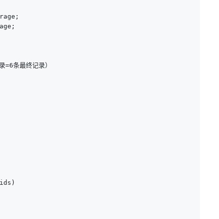
age;

ge;

录=6条最终记录）

ds)
