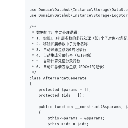
use Domain\Datahub\Instance\Storage\DataStor
use Domain\Datahub\Instance\Storage\LogStora
/**

 * 数据加工厂主要处理逻辑：

 * 1. 实现1:1扩展参数的多行处理（如3个子对象×2条记
 * 2. 移除扩展参数中子对象名称

 * 3. 自动过滤金额为0的记录行

 * 4. 自动生成分录行号（从1开始）

 * 5. 自动计算凭证分录行数

 * 6. 自动汇总借方总金额（FDC=1的记录）

 */

class AfterTargetGenerate

{

    protected $params = [];

    protected $ids = [];

    public function __construct(&$params, $i
    {

        $this->params = &$params;

        $this->ids = $ids;
