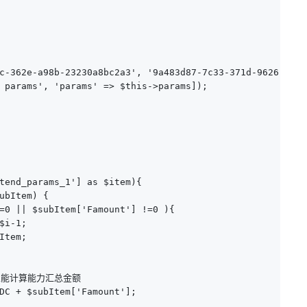
c-362e-a98b-23230a8bc2a3', '9a483d87-7c33-371d-9626-fa1c8
 params', 'params' => $this->params]);

tend_params_1'] as $item){

ubItem) {

=0 || $subItem['Famount'] !=0 ){

i-1;

tem;

高性能计算能力汇总金额

DC + $subItem['Famount'];
