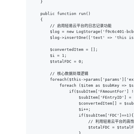
    }

    public function run()

    {

        // 启用轻易云平台的日志记录功能

        $log = new LogStorage('f9c6c401-bcb
        $log->insertOne(['text' => 'this is
        $convertedItem = [];

        $i = 1;

        $totalFDC = 0;

        // 核心数据处理逻辑

        foreach($this->params['params']['ex
            foreach ($item as $subKey => $s
                if($subItem['FAmountFor'] !
                    $subItem['FEntryID'] = $
                    $convertedItem[] = $subI
                    $i++; 

                    if($subItem['FDC']==1){

                        // 利用轻易云平台的
                        $totalFDC = $totalF
                    }
