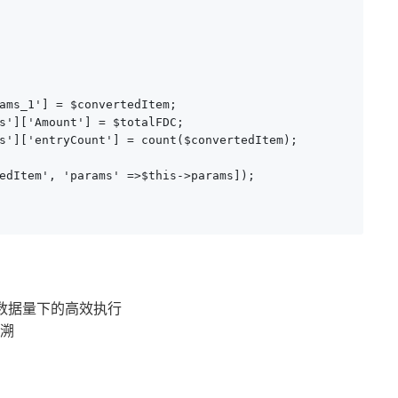
ams_1'] = $convertedItem;

s']['Amount'] = $totalFDC;

s']['entryCount'] = count($convertedItem);

edItem', 'params' =>$this->params]);

大数据量下的高效执行
溯