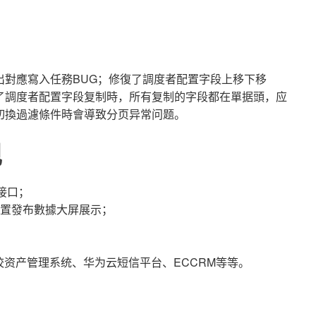
出對應寫入任務BUG；修復了調度者配置字段上移下移
了調度者配置字段复制時，所有复制的字段都在單据頭，应
切換過濾條件時會導致分页异常问题。
现
接口；
置發布數據大屏展示；
校资产管理系统、华为云短信平台、ECCRM等等。