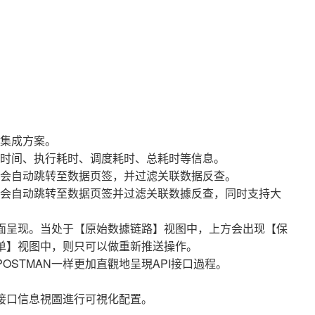
集成方案。
时间、执行耗时、调度耗时、总耗时等信息。
会自动跳转至数据页签，并过滤关联数据反查。
会自动跳转至数据页签并过滤关联数據反查，同时支持大
面呈现。当处于【原始数據链路】视图中，上方会出现【保
单】视图中，则只可以做重新推送操作。
STMAN一样更加直觀地呈現API接口過程。
接口信息視圖進行可視化配置。