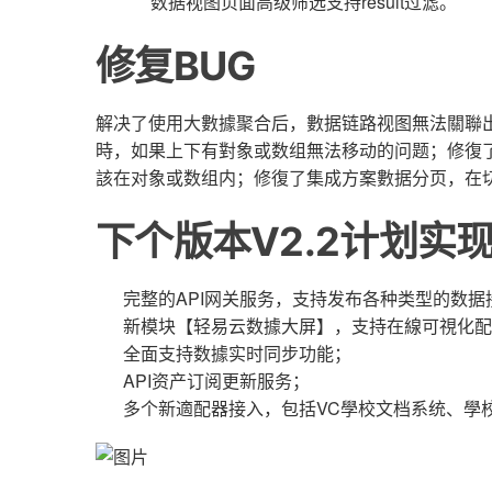
数据视图页面高级筛选支持result过滤。
修复BUG
解决了使用大數據聚合后，數据链路视图無法關聯
時，如果上下有對象或数组無法移动的问题；修復
該在对象或数组内；修復了集成方案數据分页，在
下个版本V2.2计划实
完整的API网关服务，支持发布各种类型的数据
新模块【轻易云数據大屏】，支持在線可視化配
全面支持数據实时同步功能；
API资产订阅更新服务；
多个新適配器接入，包括VC學校文档系统、學