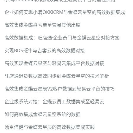
企业如何实现小满OKKICRM与金蝶云星空的高效数据集成
高效集成金蝶盘亏单至管易其他出库
高效数据集成：旺店通·企业奇门与金蝶云星空对接方案
实现BDS班牛与吉客云的高效数据对接
高效实现金蝶云星空与轻易云集成平台数据对接
旺店通退货数据高效同步到金蝶云星空的技术解析
高效集成金蝶云星辰V2客户数据到轻易云平台的技巧
企业级系统对接：金蝶云员工数据集成至轻易云
如何高效集成金蝶云星空系统的数据
汤臣倍健与金蝶云星辰的高效数据集成实践