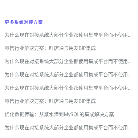
更多系统对接方案
为什么现在对接系统大部分企业都使用集成平台而不使用定制开发 —— 从轻易云看异构系统实时数据集成的技术革新
零售行业解决方案：旺店通与用友BIP集成
为什么现在对接系统大部分企业都使用集成平台而不使用定制开发 —— 从轻易云看异构系统实时数据集成的技术革新
为什么现在对接系统大部分企业都使用集成平台而不使用定制开发 —— 从轻易云看异构系统实时数据集成的技术革新
为什么现在对接系统大部分企业都使用集成平台而不使用定制开发 —— 从轻易云看异构系统实时数据集成的技术革新
零售行业解决方案：旺店通与用友BIP集成
优化数据传输：从聚水潭到MySQL的集成解决方案
为什么现在对接系统大部分企业都使用集成平台而不使用定制开发 —— 从轻易云看异构系统实时数据集成的技术革新