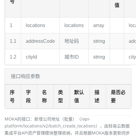
号
值
1
locations
locations
array
loc
1.1
addressCode
地址码
string
ad
1.2
cityId
城市ID
string
cit
接口响应参数
序
字
名
类
默认
描
是否必
号
段
称
型
值
述
要
MOKA的接口：新增公司地址（批量）（/api-
platform/locations/v2/batch_create_locations），由轻易云数据
集成平台API资产管理模块整理收纳，并且根据MOKA版本更新同步