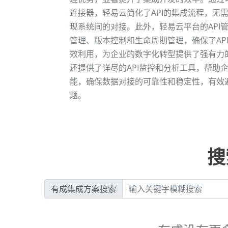
连接器，轻易云简化了API的集成流程，无
现系统间的对接。此外，轻易云平台的API管
管理、版本控制和生命周期管理，确保了AP
效利用，为企业的数字化转型提供了强有力
还提供了详尽的API监控和分析工具，帮助企
能，确保数据对接的可靠性和稳定性，有效
题。
搜
有成集成方案搜索