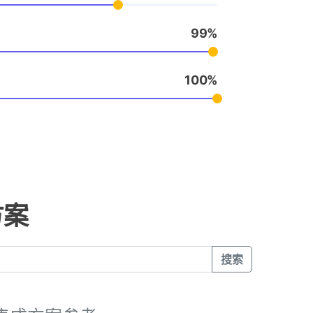
99
100
方案
搜索