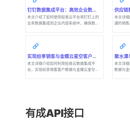
钉钉数据集成平台：高效企业数据对接方案
本文介绍了如何使用轻易云平台将钉钉上的
本文详细
业务数据集成到企业内部系统中，确保数据
通的销售
准确与实时性。
现高效可
实现纷享销客与金蝶云星空客户数据无缝对接的方法
本文详细介绍如何利用轻易云数据集成平
本文详细
台，实现纷享销客客户数据与金蝶云星空的
数据与金
无缝对接。
绍了具体
有成API接口