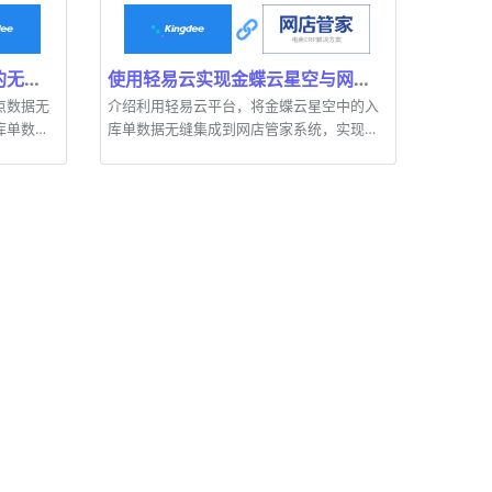
实现网店管家与金蝶云星空的无缝数据集成
使用轻易云实现金蝶云星空与网店管家数据高效集成
点数据无
介绍利用轻易云平台，将金蝶云星空中的入
库单数据
库单数据无缝集成到网店管家系统，实现库
存信息的实时更新和管理。