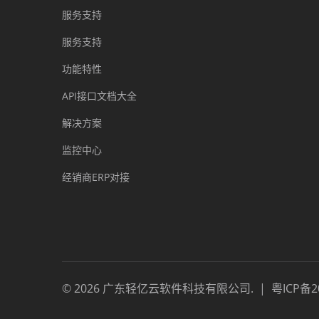
服务支持
服务支持
功能特性
API接口文档大全
解决方案
监控中心
经销商ERP对接
©
2026
广东轻亿云软件科技有限公司
.
|
粤ICP备2