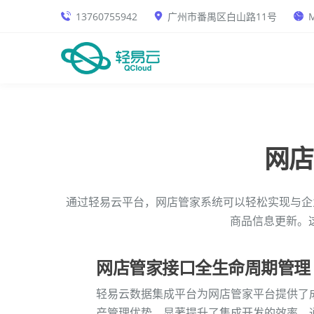
13760755942
广州市番禺区白山路11号
M
网店
通过轻易云平台，网店管家系统可以轻松实现与企
商品信息更新。
网店管家接口全生命周期管理
轻易云数据集成平台为网店管家平台提供了成
产管理优势，显著提升了集成开发的效率。