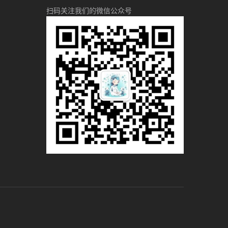
扫码关注我们的微信公众号