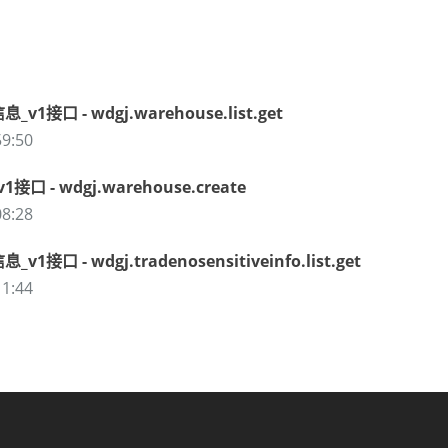
接口 - wdgj.warehouse.list.get
59:50
 - wdgj.warehouse.create
08:28
口 - wdgj.tradenosensitiveinfo.list.get
11:44