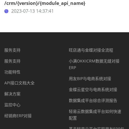
/crm/{version}/{module_api_name}
2023-07-13 14:37:41
服务支持
旺店通与金蝶对接全流程
服务支持
小满OKKICRM数据无缝对接
ERP
功能特性
用友BIP与电商系统对接
API接口文档大全
金蝶云星空与电商系统对接
解决方案
数据集成平台综合评测报告
监控中心
轻易云数据集成平台如何快速
经销商ERP对接
配置
基于轻易云平台实现用友ERP与