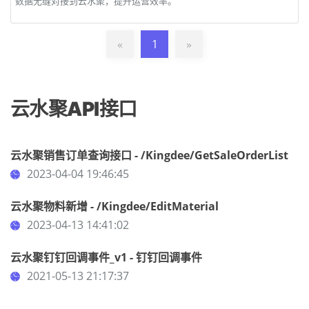
数据无缝对接到云水聚，提升运营效率。
«
1
»
云水聚API接口
云水聚销售订单查询接口 - /Kingdee/GetSaleOrderList
2023-04-04 19:46:45
云水聚物料新增 - /Kingdee/EditMaterial
2023-04-13 14:41:02
云水聚钉钉回调事件_v1 - 钉钉回调事件
2021-05-13 21:17:37