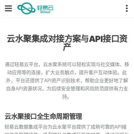
云水聚集成对接方案与API接口资
产
通过轻易云平台，云水聚系统可以轻松实现与社交媒体、移
动应用等的连接，扩大业务触点，提升客户互动体验。此
外，平台还提供了API资产识别技术，帮助企业更好地了解
自身API资源状况，为后续安全管理和风险防范提供有力支
持。
云水聚接口全生命周期管理
轻易云数据集成平台为云水聚平台提供了成熟可靠的API接