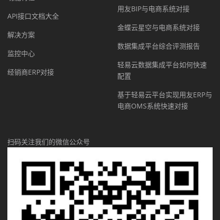
用友BIP与电商系统对接
API接口文档大全
金蝶云星空与电商系统对接
解决方案
数据集成平台综合评测报告
监控中心
轻易云数据集成平台如何快速
经销商ERP对接
配置
基于轻易云平台实现用友ERP与
电商OMS系统快速对接
扫码关注我们的微信公众号