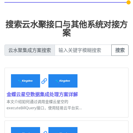
搜索云水聚接口与其他系统对接方
案
云水聚集成方案搜索
搜索
金蝶云星空数据集成处理方案详解
本文介绍如何通过调用金蝶云星空的
executeBillQuery接口，使用轻易云平台实
现数据集成的全流程自动化处理，确保数据
高效可靠集成至云水聚。