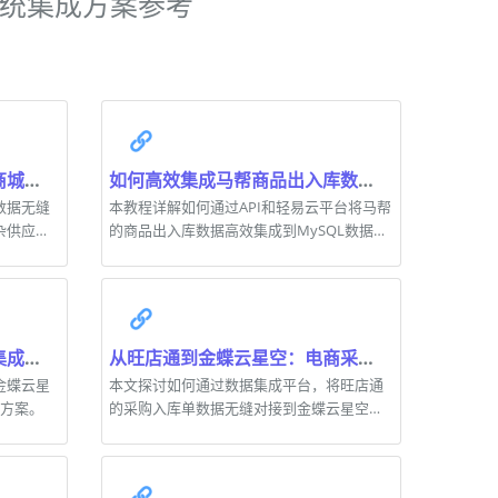
系统集成方案参考
聚水潭数据集成到南方电网商城平台案例
如何高效集成马帮商品出入库数据到MySQL
数据无缝
本教程详解如何通过API和轻易云平台将马帮
杂供应链
的商品出入库数据高效集成到MySQL数据
库。
从旺店通到金蝶：详解数据集成流程及解决方案
从旺店通到金蝶云星空：电商采购入库单数据集成解决方案
金蝶云星
本文探讨如何通过数据集成平台，将旺店通
决方案。
的采购入库单数据无缝对接到金蝶云星空，
确保高效处理大规模数据流。