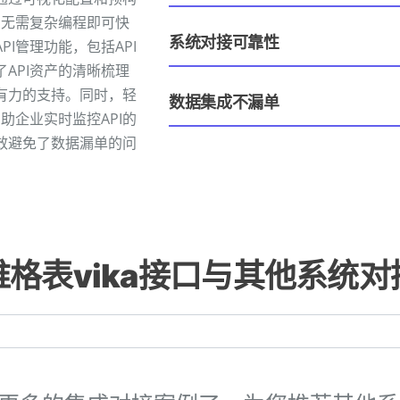
，无需复杂编程即可快
系统对接可靠性
I管理功能，包括API
API资产的清晰梳理
有力的支持。同时，轻
数据集成不漏单
助企业实时监控API的
效避免了数据漏单的问
维格表vika接口与其他系统对