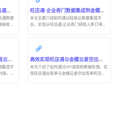
如何实现旺店通数据与金蝶云星空的完美集成
旺店通·企业奇门数据集成到金蝶云星空技术案例分享
店通数据
本文主要介绍如何通过轻易云数据集成平
确保收款
台，实现从旺店通·企业奇门获取入库订单数
据，并批量写入到金蝶云星空系统。具体内
容包括调用源系统接口获取并加工数据，使
用轻易云数据集成平台进行API接口的ETL转
换等。
金蝶云星辰V2数据集成到轻易云集成平台案例分享
高效实现旺店通与金蝶云星空出库单数据集成
据集成平
本文介绍了如何通过API调用和数据处理，实
对接，包
现旺店通出库单与金蝶云星空出库单的无缝
理以及异常
对接。