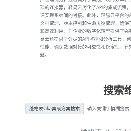
建的连接器，轻易云简化了API的集成流程
速实现系统间的对接。此外，轻易云平台的AP
文档管理、版本控制和生命周期管理，确保了
和高效利用，为企业的数字化转型提供了强
易云还提供了详尽的API监控和分析工具，帮
性能，确保数据对接的可靠性和稳定性，有
题。
搜索
维格表vika集成方案搜索