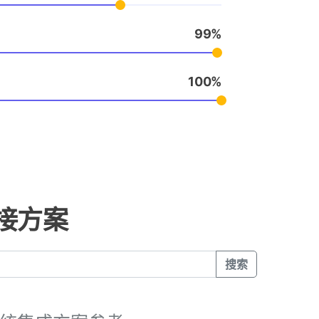
99
100
接方案
搜索