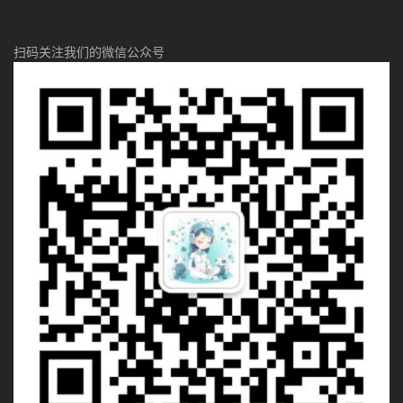
扫码关注我们的微信公众号