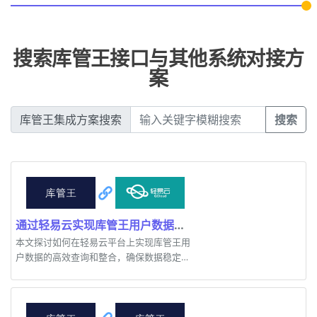
搜索库管王接口与其他系统对接方
案
库管王集成方案搜索
搜索
通过轻易云实现库管王用户数据高效查询与整合
本文探讨如何在轻易云平台上实现库管王用
户数据的高效查询和整合，确保数据稳定性
和一致性。