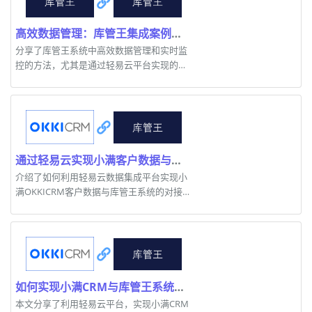
高效数据管理：库管王集成案例分享
分享了库管王系统中高效数据管理和实时监
控的方法，尤其是通过轻易云平台实现的高
吞吐量数据写入和告警系统。
通过轻易云实现小满客户数据与库管王系统无缝对接
介绍了如何利用轻易云数据集成平台实现小
满OKKICRM客户数据与库管王系统的对接，
并提供实时监控和异常处理方案。
如何实现小满CRM与库管王系统的数据高效对接
本文分享了利用轻易云平台，实现小满CRM