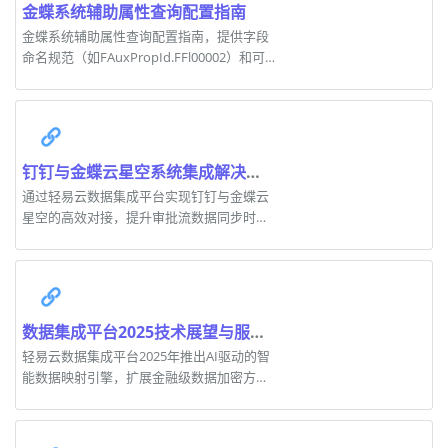
金蝶系统辅助属性查询配置指南
金蝶系统辅助属性查询配置指南，提供字段
命名规范（如FAuxPropId.FFl00002）和可
视化配置示例，通过轻易云数据集成平台实
现自动映射和实时预览，提升配置效率和准
确性。
钉钉与金蝶云星空系统集成解决方案
通过轻易云数据集成平台实现钉钉与金蝶云
星空的高效对接，提升审批流数据同步时效
性10倍，减少95%人工错误。
数据集成平台2025技术展望与服务调整
轻易云数据集成平台2025年推出AI驱动的智
能数据映射引擎，扩展金融级数据加密方
案，优化多租户协同处理能力，助力企业数
字化转型。