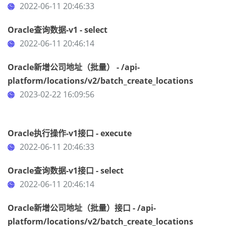
2022-06-11 20:46:33
Oracle查询数据-v1 - select
2022-06-11 20:46:14
Oracle新增公司地址（批量） - /api-
platform/locations/v2/batch_create_locations
2023-02-22 16:09:56
Oracle执行操作-v1接口 - execute
2022-06-11 20:46:33
Oracle查询数据-v1接口 - select
2022-06-11 20:46:14
Oracle新增公司地址（批量）接口 - /api-
platform/locations/v2/batch_create_locations