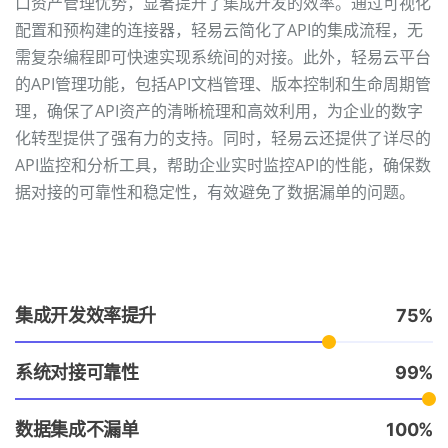
口资产管理优势，显著提升了集成开发的效率。通过可视化
配置和预构建的连接器，轻易云简化了API的集成流程，无
需复杂编程即可快速实现系统间的对接。此外，轻易云平台
的API管理功能，包括API文档管理、版本控制和生命周期管
理，确保了API资产的清晰梳理和高效利用，为企业的数字
化转型提供了强有力的支持。同时，轻易云还提供了详尽的
API监控和分析工具，帮助企业实时监控API的性能，确保数
据对接的可靠性和稳定性，有效避免了数据漏单的问题。
集成开发效率提升
75
系统对接可靠性
99
数据集成不漏单
100