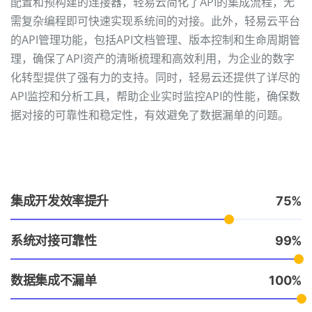
配置和预构建的连接器，轻易云简化了API的集成流程，无
需复杂编程即可快速实现系统间的对接。此外，轻易云平台
的API管理功能，包括API文档管理、版本控制和生命周期管
理，确保了API资产的清晰梳理和高效利用，为企业的数字
化转型提供了强有力的支持。同时，轻易云还提供了详尽的
API监控和分析工具，帮助企业实时监控API的性能，确保数
据对接的可靠性和稳定性，有效避免了数据漏单的问题。
集成开发效率提升
75
系统对接可靠性
99
数据集成不漏单
100