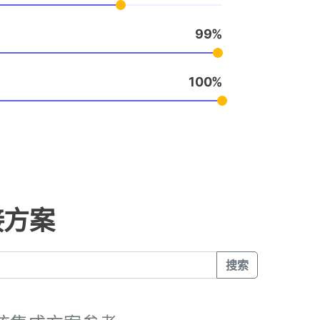
99
100
接方案
搜索