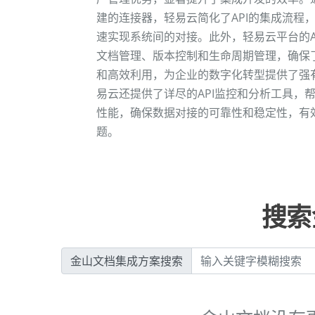
建的连接器，轻易云简化了API的集成流程
速实现系统间的对接。此外，轻易云平台的AP
文档管理、版本控制和生命周期管理，确保了
和高效利用，为企业的数字化转型提供了强
易云还提供了详尽的API监控和分析工具，帮
性能，确保数据对接的可靠性和稳定性，有
题。
搜索
金山文档集成方案搜索