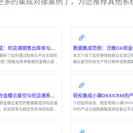
更多的集成对接案例了，为您推荐其他系
高效集成：旺店通销售出库单与金蝶云星空之间的数据对接
解析了如何通过轻易云平台实现旺
本文介绍了如何使用轻易云实现泛微
业奇门销售出库单数据到金蝶云星空
蝶云星空的非生产性付款申请数据
成。
例。
高效整合金蝶云星空与旺店通系统，实现拆卸子项入库管理
将金蝶云星空的数据集成到旺店通·
介绍如何高效、稳定地将小满OKKI
，实现效率与稳定性并存的拆卸子
中的产品分组数据集成到轻易云平
理。
决批量数据写入与接口限流等问题