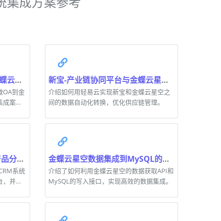
统集成方案参考
数据集成范例：泛微OA到金蝶云星空的非生产性付款
新宝-产业链协同平台与金蝶云星空无缝数据集成方案
OA到金
介绍如何用轻易云实现新宝和金蝶云星空之
集成案
间的数据自动化转换，优化供应链管理。
轻松集成小满OKKICRM的产品分组数据至轻易云的高效方案
金蝶云星空数据集成到MySQL的流程与技术详解
CRM系统
介绍了如何利用金蝶云星空的数据获取API和
台，并解
MySQL的写入接口，实现高效的数据集成。
。