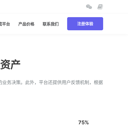
成平台
产品价格
联系我们
注册体验
口资产
的业务决策。此外，平台还提供用户反馈机制，根据
。
75