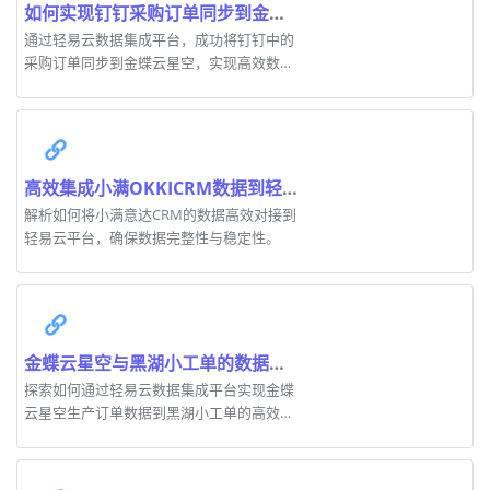
如何实现钉钉采购订单同步到金蝶云星空
通过轻易云数据集成平台，成功将钉钉中的
采购订单同步到金蝶云星空，实现高效数据
集成。
高效集成小满OKKICRM数据到轻易云平台的技术分享
解析如何将小满意达CRM的数据高效对接到
轻易云平台，确保数据完整性与稳定性。
金蝶云星空与黑湖小工单的数据集成解决方案
探索如何通过轻易云数据集成平台实现金蝶
云星空生产订单数据到黑湖小工单的高效同
步。