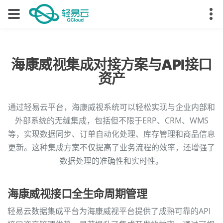
海康威视集成对接方案与API接口
资产
通过轻易云平台，海康威视系统可以轻松实现与企业内部和
外部系统的无缝集成，包括但不限于ERP、CRM、WMS
等，实现数据同步、订单自动化处理、库存管理和商品信息
更新。这种集成方案不仅提高了业务流程的效率，还增强了
数据处理的准确性和实时性。
海康威视接口全生命周期管理
轻易云数据集成平台为海康威视平台提供了成熟可靠的API