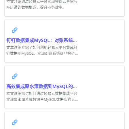
本文介绍通过轻易云平台实现金蝶云星空与
旺店通的数据集成，提升业务效率。
钉钉数据集成MySQL：对账系统中的报价流程实现
文章详细介绍了如何利用轻易云平台集成钉
钉数据到MySQL，实现对账系统商品报价流
程的数据对接。
高效集成聚水潭数据到MySQL的完整技术方案
本文详细探讨如何通过轻易云数据集成平台
实现聚水潭系统数据与MySQL数据库的无缝
对接。