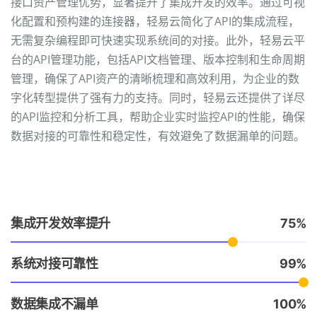
接口资产管理优势，显著提升了集成开发的效率。通过可视
化配置和预构建的连接器，轻易云简化了API的集成流程，
无需复杂编程即可快速实现系统间的对接。此外，轻易云平
台的API管理功能，包括API文档管理、版本控制和生命周期
管理，确保了API资产的清晰梳理和高效利用，为企业的数
字化转型提供了强有力的支持。同时，轻易云还提供了详尽
的API监控和分析工具，帮助企业实时监控API的性能，确保
数据对接的可靠性和稳定性，有效避免了数据漏单的问题。
集成开发效率提升
75
系统对接可靠性
99
数据集成不漏单
100