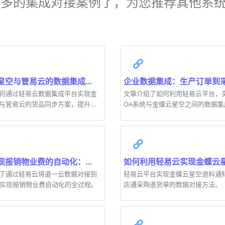
有更多的集成对接案例了，为您推荐其他系
金蝶云星空与管易云的数据集成解决方案
何通过轻易云数据集成平台实现金
文章介绍了如何利用轻易云平台，
与管易云的货品同步方案，提升业
OA系统与金蝶云星空之间的数据集
化生产订单审批到采购订单生成的
如何实现报销物业费的自动化：道一云对接畅捷通T+
了通过轻易云将道一云数据对接到
轻易云平台实现金蝶云星空退料通
+实现报销物业费自动化的全过程。
店通采购退货单的数据对接方法。