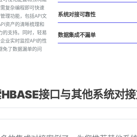
无需复杂编程即可快速
系统对接可靠性
管理功能，包括API文
PI资产的清晰梳理和
力的支持。同时，轻易
数据集成不漏单
企业实时监控API的性
避免了数据漏单的问
HBASE接口与其他系统对