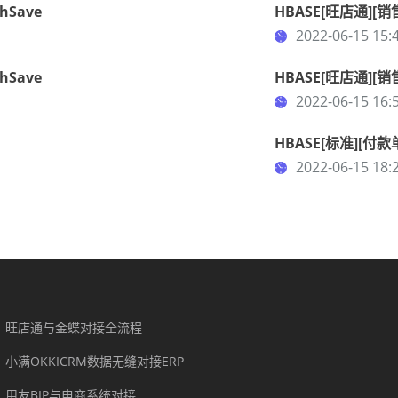
hSave
HBASE[旺店通][销
2022-06-15 15:
hSave
HBASE[旺店通][销
2022-06-15 16:
HBASE[标准][付款单
2022-06-15 18:
旺店通与金蝶对接全流程
小满OKKICRM数据无缝对接ERP
用友BIP与电商系统对接