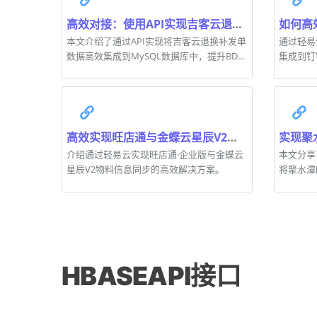
高效对接：使用API实现吉客云退换补发单数据集成MySQL
如何高
本文介绍了通过API实现将吉客云退换补发单
通过轻易
数据高效集成到MySQL数据库中，提升BDS
集成到钉
对账功能效率。
高效实现旺店通与金蝶云星辰V2物料同步的实践案例
介绍通过轻易云实现旺店通·企业版与金蝶云
本文分享
星辰V2物料信息同步的高效解决方案。
将聚水潭
现业务流
HBASEAPI接口