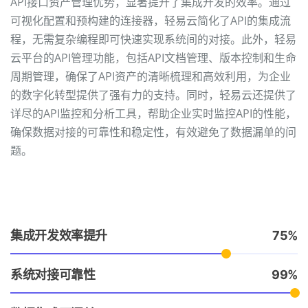
API接口资产管理优势，显著提升了集成开发的效率。通过
可视化配置和预构建的连接器，轻易云简化了API的集成流
程，无需复杂编程即可快速实现系统间的对接。此外，轻易
云平台的API管理功能，包括API文档管理、版本控制和生命
周期管理，确保了API资产的清晰梳理和高效利用，为企业
的数字化转型提供了强有力的支持。同时，轻易云还提供了
详尽的API监控和分析工具，帮助企业实时监控API的性能，
确保数据对接的可靠性和稳定性，有效避免了数据漏单的问
题。
集成开发效率提升
75
系统对接可靠性
99