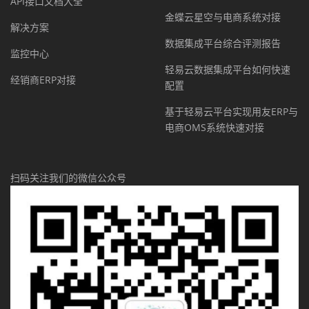
API接口文档大全
金蝶云星空与电商系统对接
解决方案
数据集成平台综合评测报告
监控中心
轻易云数据集成平台如何快速
经销商ERP对接
配置
基于轻易云平台实现用友ERP与
电商OMS系统快速对接
扫码关注我们的微信公众号