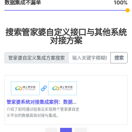
数据集成不漏单
100
搜索管家婆自定义接口与其他系统
对接方案
管家婆自定义集成方案搜索
搜索
管家婆系统对接集成案例：数据驱动业务环境解决方案
介绍了如何通过轻易云实现两个管家婆自定
义平台的数据高效对接与集成。