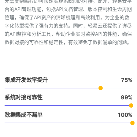
无需复杂编程即可快速实现系统间的对接。此外，轻易云平
台的API管理功能，包括API文档管理、版本控制和生命周期
管理，确保了API资产的清晰梳理和高效利用，为企业的数
字化转型提供了强有力的支持。同时，轻易云还提供了详尽
的API监控和分析工具，帮助企业实时监控API的性能，确保
数据对接的可靠性和稳定性，有效避免了数据漏单的问题。
集成开发效率提升
75
系统对接可靠性
99
数据集成不漏单
100