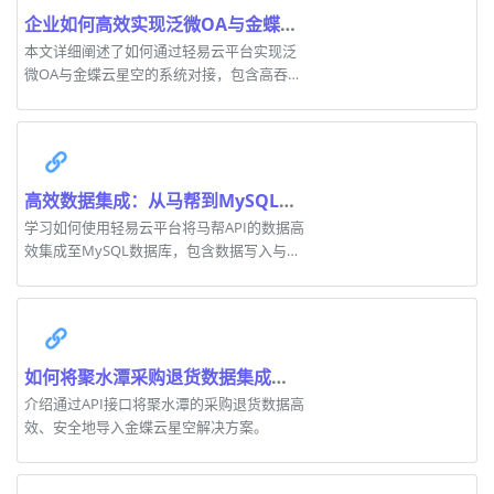
企业如何高效实现泛微OA与金蝶云星空集成
本文详细阐述了如何通过轻易云平台实现泛
微OA与金蝶云星空的系统对接，包含高吞吐
量数据写入、监控与告警机制等关键技术环
节。
高效数据集成：从马帮到MySQL完整解决方案
学习如何使用轻易云平台将马帮API的数据高
效集成至MySQL数据库，包含数据写入与处
理方案。
如何将聚水潭采购退货数据集成至金蝶云星空
介绍通过API接口将聚水潭的采购退货数据高
效、安全地导入金蝶云星空解决方案。