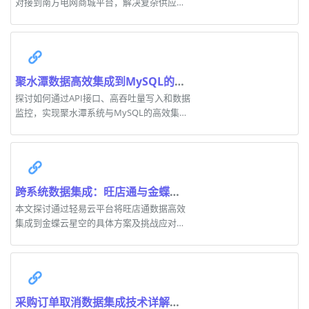
对接到南方电网商城平台，解决复杂供应链
数据整合问题。
聚水潭数据高效集成到MySQL的技术实战方案
探讨如何通过API接口、高吞吐量写入和数据
监控，实现聚水潭系统与MySQL的高效集
成。
跨系统数据集成：旺店通与金蝶云星空的高效对接
本文探讨通过轻易云平台将旺店通数据高效
集成到金蝶云星空的具体方案及挑战应对策
略。
采购订单取消数据集成技术详解：金蝶云星空到旺店通