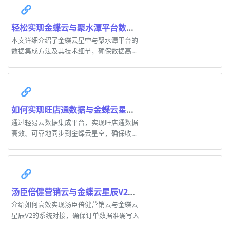
轻松实现金蝶云与聚水潭平台数据集成：经验分享
本文详细介绍了金蝶云星空与聚水潭平台的
数据集成方法及其技术细节，确保数据高效
流转。
如何实现旺店通数据与金蝶云星空的完美集成
通过轻易云数据集成平台，实现旺店通数据
高效、可靠地同步到金蝶云星空，确保收款
单的即时同步。
汤臣倍健营销云与金蝶云星辰V2系统对接方案解析
介绍如何高效实现汤臣倍健营销云与金蝶云
星辰V2的系统对接，确保订单数据准确写入