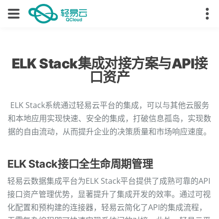
ELK Stack集成对接方案与API接
口资产
ELK Stack系统通过轻易云平台的集成，可以与其他云服务
和本地应用实现快速、安全的集成，打破信息孤岛，实现数
据的自由流动，从而提升企业的决策质量和市场响应速度。
ELK Stack接口全生命周期管理
轻易云数据集成平台为ELK Stack平台提供了成熟可靠的API
接口资产管理优势，显著提升了集成开发的效率。通过可视
化配置和预构建的连接器，轻易云简化了API的集成流程，