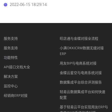
2022-06-15 18:29:14
服务支持
旺店通与金蝶对接全流程
服务支持
小满OKKICRM数据无缝对接
ERP
功能特性
用友BIP与电商系统对接
API接口文档大全
金蝶云星空与电商系统对接
解决方案
数据集成平台综合评测报告
监控中心
轻易云数据集成平台如何快速
经销商ERP对接
配置
基于轻易云平台实现用友ERP与