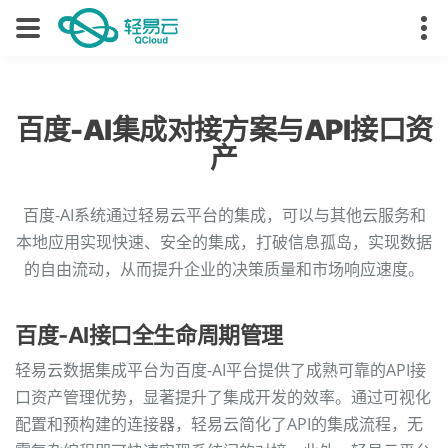
百度-AI集成对接方案与API接口资
产
百度-AI系统通过轻易云平台的集成，可以与其他云服务和
本地应用实现快速、安全的集成，打破信息孤岛，实现数据
的自由流动，从而提升企业的决策质量和市场响应速度。
百度-AI接口全生命周期管理
轻易云数据集成平台为百度-AI平台提供了成熟可靠的API接
口资产管理优势，显著提升了集成开发的效率。通过可视化
配置和预构建的连接器，轻易云简化了API的集成流程，无