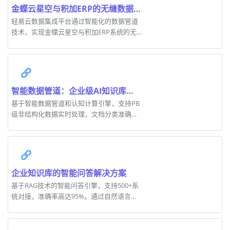
金蝶云星空与积加ERP的无缝数据集成方案
轻易云数据集成平台通过智能化的数据管道
技术，实现金蝶云星空与积加ERP系统的无
缝对接，提升运营效率和决策能力。
智能数据管道：企业级AI知识库解决方案
基于智能数据管道和认知计算引擎，支持PB
级非结构化数据实时处理，文档分类准确率
达98.7%，语义检索召回率提升300%。广泛
应用于制造业、金融和零售行业，显著提升
企业知识管理效率。
企业知识库的智能问答解决方案
基于RAG技术的智能问答引擎，支持500+系
统对接，准确率高达95%。通过自然语言交
互，实现高效的知识检索和问答，助力企业
知识管理数字化转型。