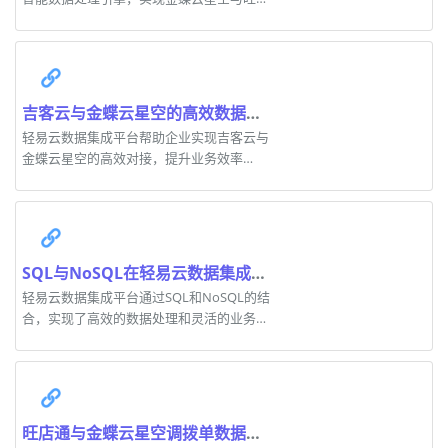
通企业版的无缝数据流转。该解决方案已成
功应用于多个行业客户，显著降低企业系统
集成成本，平均实施周期缩短60%，数据准
确率提升至99.9%。
吉客云与金蝶云星空的高效数据集成方案
轻易云数据集成平台帮助企业实现吉客云与
金蝶云星空的高效对接，提升业务效率
80%，节省70%集成成本。
SQL与NoSQL在轻易云数据集成平台中的实践对比
轻易云数据集成平台通过SQL和NoSQL的结
合，实现了高效的数据处理和灵活的业务扩
展。
旺店通与金蝶云星空调拨单数据无缝流转方案