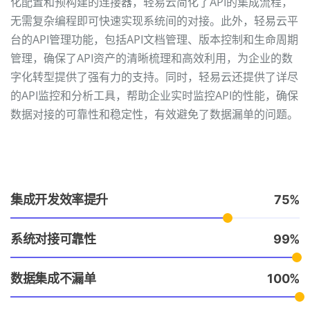
化配置和预构建的连接器，轻易云简化了API的集成流程，
无需复杂编程即可快速实现系统间的对接。此外，轻易云平
台的API管理功能，包括API文档管理、版本控制和生命周期
管理，确保了API资产的清晰梳理和高效利用，为企业的数
字化转型提供了强有力的支持。同时，轻易云还提供了详尽
的API监控和分析工具，帮助企业实时监控API的性能，确保
数据对接的可靠性和稳定性，有效避免了数据漏单的问题。
集成开发效率提升
75
系统对接可靠性
99
数据集成不漏单
100