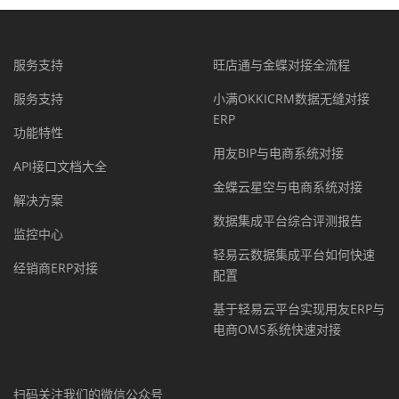
服务支持
旺店通与金蝶对接全流程
服务支持
小满OKKICRM数据无缝对接
ERP
功能特性
用友BIP与电商系统对接
API接口文档大全
金蝶云星空与电商系统对接
解决方案
数据集成平台综合评测报告
监控中心
轻易云数据集成平台如何快速
经销商ERP对接
配置
基于轻易云平台实现用友ERP与
电商OMS系统快速对接
扫码关注我们的微信公众号