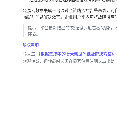
轻易云数据集成平台通过全链路监控告警系统，可自
幅提升问题解决效率。企业用户平均可将故障排查时
提示：平台最新推出的"数据健康度看板"功能
环节。
版权声明
该文章
《数据集成中的七大常见问题及解决方案》
欢迎转载，但转载时必须在显著位置注明文章出处