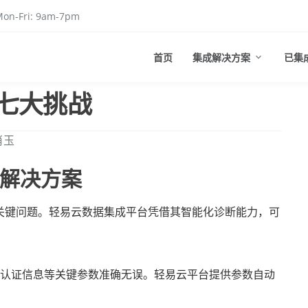
on-Fri: 9am-7pm
首页
集成解决方案
已集
七大挑战
肖玉
解决方案
关键问题。轻易云数据集成平台凭借其智能化诊断能力，可
认证信息等关键参数准确无误。轻易云平台提供参数自动