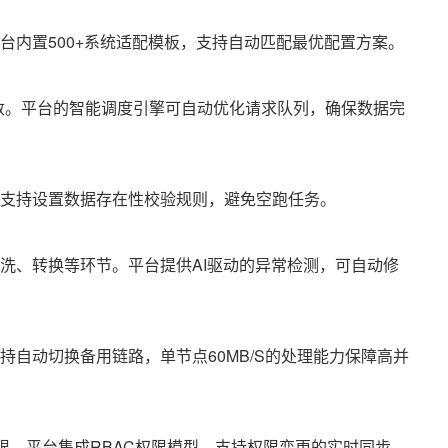
台内置500+系统适配模板，支持自动匹配最优配置方案。
参数。平台的智能调度引擎可自动优化请求队列，确保数据完
支持设置数据存在性校验规则，避免空跑任务。
洗、转换等环节。平台提供AI驱动的异常检测，可自动修
自动切换备用链路，单节点60MB/S的处理能力保障高并
限。平台集成RBAC权限模型，支持权限变更的实时同步。