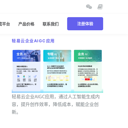
成平台
产品价格
联系我们
注册体验
轻易云企业AIGC应用
轻易云企业AIGC应用，通过人工智能生成内
容，提升创作效率，降低成本，赋能企业创
新。