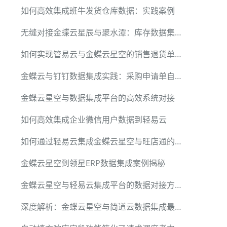
如何高效集成班牛发货仓库数据：实践案例
无缝对接金蝶云星辰与聚水潭：库存数据集成技术详解
如何实现管易云与金蝶云星空的销售退货单数据集成
金蝶云与钉钉数据集成实践：采购申请单自动化流程
金蝶云星空与数据集成平台的高效系统对接
如何高效集成企业微信用户数据到轻易云
如何通过轻易云集成金蝶云星空与旺店通的出库单数据
金蝶云星空到领星ERP数据集成案例揭秘
金蝶云星空与轻易云集成平台的数据对接方案分享
深度解析：金蝶云星空与简道云数据集成最佳实践