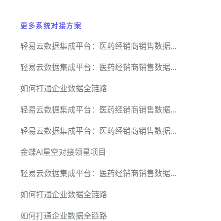
更多系统对接方案
轻易云数据集成平台：医药经销商销售数据集成调研报告
轻易云数据集成平台：医药经销商销售数据集成调研报告
如何打通企业数据全链路
轻易云数据集成平台：医药经销商销售数据集成调研报告
轻易云数据集成平台：医药经销商销售数据集成调研报告
金蝶AI星空对接领星项目
轻易云数据集成平台：医药经销商销售数据集成调研报告
如何打通企业数据全链路
如何打通企业数据全链路