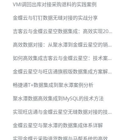
VMI调回出库对接采购退料的实践案例
金蝶云与钉钉数据无缝对接的实战分享
吉客云与金蝶云星空数据集成：高效实现208翻新出库
高效数据对接：从聚水潭到金蝶云星空的销售退货集成
如何高效集成吉客云与金蝶云星空：技术案例详解
金蝶云星空与旺店通旗舰版数据集成方案解析
畅捷通T+数据集成到聚水潭案例分析
聚水潭数据高效集成到MySQL的技术方法
实现旺店通与金蝶云星空无缝数据对接的技术详解
金蝶云星空与聚水潭的数据集成体系详解
实现金蝶云采购退货数据与马帮系统的高效对接