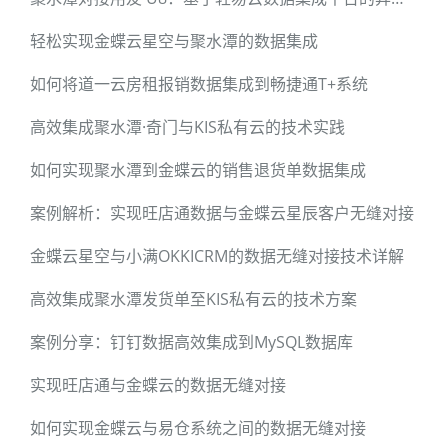
轻松实现金蝶云星空与聚水潭的数据集成
如何将道一云房租报销数据集成到畅捷通T+系统
高效集成聚水潭·奇门与KIS私有云的技术实践
如何实现聚水潭到金蝶云的销售退货单数据集成
案例解析：实现旺店通数据与金蝶云星辰客户无缝对接
金蝶云星空与小满OKKICRM的数据无缝对接技术详解
高效集成聚水潭发货单至KIS私有云的技术方案
案例分享：钉钉数据高效集成到MySQL数据库
实现旺店通与金蝶云的数据无缝对接
如何实现金蝶云与易仓系统之间的数据无缝对接