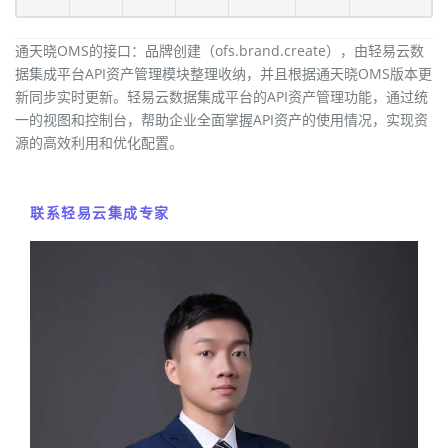
通天晓OMS的接口：品牌创建（ofs.brand.create），由轻易云数
据集成平台API资产管理模块整理收纳，并且根据通天晓OMS版本更
新同步实时更新。轻易云数据集成平台的API资产管理功能，通过统
一的视图和控制台，帮助企业全面掌握API资产的使用情况，实现资
源的高效利用和优化配置。
联系轻易云集成专家