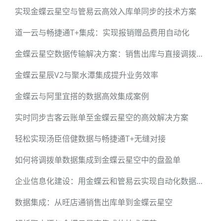
实现金蝶云星空与管易云高效入库单同步的技术方案
道一云与畅捷通T+集成：实现报销赠品费用自动化
金蝶云星空数据传输解决方案：销售出库与直接调拨单对接
金蝶云星辰V2与聚水潭集成提升业务效率
金蝶云与阿里宜搭的数据高效集成案例
实时同步吉客云账单至金蝶云星空的高效解决方案
轻松实现汤臣倍健数据与畅捷通T+无缝对接
如何将调拨单数据集成到金蝶云星空中的盘盈单
企业信息化建设：用金蝶云和管易云实现自动化数据集成
数据集成：从旺店通销售出库单到金蝶云星空