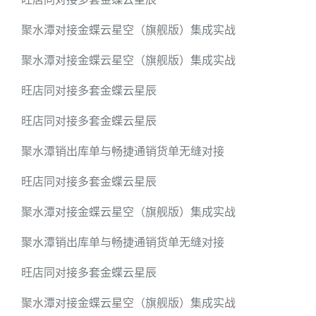
聚水潭对接金蝶云星空（旗舰版）集成实战
聚水潭对接金蝶云星空（旗舰版）集成实战
旺店同对接多套金蝶云星辰
旺店同对接多套金蝶云星辰
聚水潭销出库单与畅捷通销货单无缝对接
旺店同对接多套金蝶云星辰
聚水潭对接金蝶云星空（旗舰版）集成实战
聚水潭销出库单与畅捷通销货单无缝对接
旺店同对接多套金蝶云星辰
聚水潭对接金蝶云星空（旗舰版）集成实战