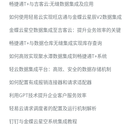
畅捷通T+与吉客云:无缝数据集成及应用
如何使用轻易云实现旺店通与金蝶云星辰V2数据集成
金蝶云星空数据集成至吉客云：提升业务效率的关键
畅捷通T+与数据仓库无缝集成实现库存查询
如何高效实现聚水潭数据集成到畅捷通T+系统
轻云数据集成平台：高效、安全的数据存储机制
如何配置有成报销连接器和请求适配器
利用GPT技术提升企业客户服务效率
轻易云请求调度者的配置及运行机制解析
钉钉与金蝶云星空系统集成教程