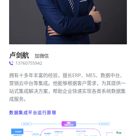
卢剑航
加微信
13760755942
拥有十多年丰富的经验，擅长ERP、MES、数据中台、
营销云中台等集成。他能够根据客户需求，为其提供一
站式集成解决方案，帮助企业快速实现各类系统数据集
成服务。
数据集成平台运行原理