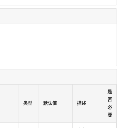
是
否
类型
默认值
描述
必
要