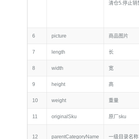
清仓5.停止销
6
picture
商品图片
7
length
长
8
width
宽
9
height
高
10
weight
重量
11
originalSku
原厂sku
12
parentCategoryName
一级目录名称