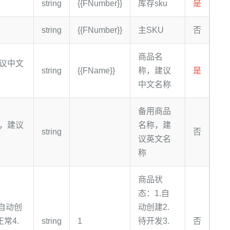
string
{{FNumber}}
库存sku
是
string
{{FNumber}}
主SKU
否
商品名
议中文
string
{{FName}}
称，建议
是
中文名称
备用商品
，建议
名称，建
string
否
议英文名
称
商品状
态：1.自
.自动创
动创建2.
正常4.
string
1
待开发3.
否