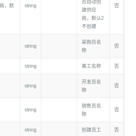
否自动创
商，默
string
否
建供应
商，默认2
不创建
采购员名
string
否
称
string
美工名称
否
开发员名
string
否
称
销售员名
string
否
称
string
创建员工
否