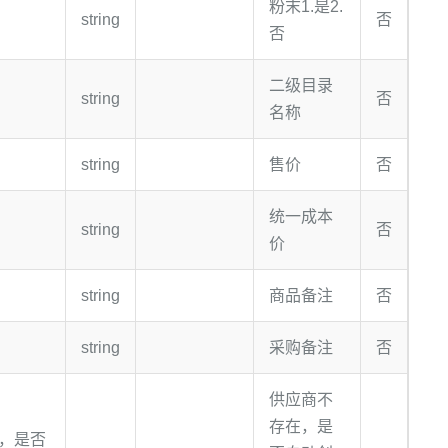
粉末1.是2.
string
否
否
二级目录
string
否
名称
string
售价
否
统一成本
string
否
价
string
商品备注
否
string
采购备注
否
供应商不
存在，是
，是否