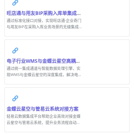
旺店通与用友BIP采购入库单集成方案
通过标准化接口对接，实现旺店通·企业奇门
与用友BIP在采购入库业务场景的无缝集成，
提升供应链管理效率。
电子行业WMS与金蝶云星空高耦合集成方案
通过统一集成通道与智能数据处理引擎，实
现WMS与金蝶云星空的深度集成，解决电子
行业仓储管理难题，对账耗时从8h/日降至
0.5h/日，单据错误率降低至0.3%，月结周期
缩短至1天。
金蝶云星空与管易云系统对接方案
轻易云数据集成平台帮助企业高效对接金蝶
云星空与管易云系统，提升业务流程自动化
和数字化转型。