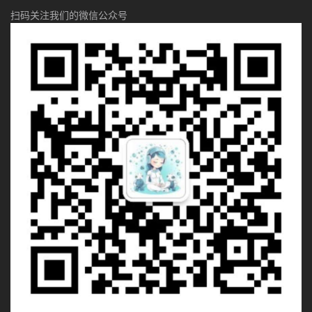
扫码关注我们的微信公众号