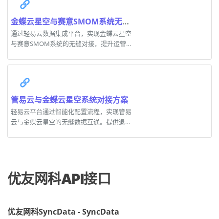
金蝶云星空与赛意SMOM系统无缝对接方案
通过轻易云数据集成平台，实现金蝶云星空
与赛意SMOM系统的无缝对接，提升运营效
率和数据一致性。
管易云与金蝶云星空系统对接方案
轻易云平台通过智能化配置流程，实现管易
云与金蝶云星空的无缝数据互通。提供退货
单自动同步、库存一致性和供应链分析等核
心价值。
优友网科API接口
优友网科SyncData - SyncData