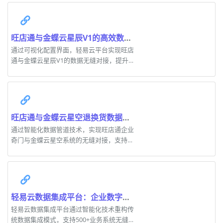
旺店通与金蝶云星辰V1的高效数据集成方案
通过可视化配置界面，轻易云平台实现旺店
通与金蝶云星辰V1的数据无缝对接，提升业
务协同效率。
旺店通与金蝶云星空退换货数据集成方案
通过智能化数据管道技术，实现旺店通企业
奇门与金蝶云星空系统的无缝对接，支持日
均10万级退换单量的自动化处理。
轻易云数据集成平台：企业数字化转型的智能引擎
轻易云数据集成平台通过智能化技术重构传
统数据集成模式，支持500+业务系统无缝对