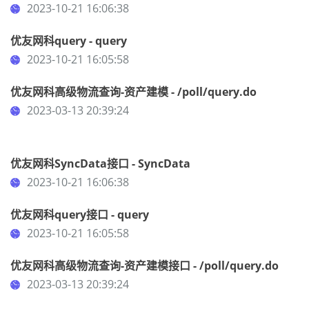
2023-10-21 16:06:38
优友网科query - query
2023-10-21 16:05:58
优友网科高级物流查询-资产建模 - /poll/query.do
2023-03-13 20:39:24
优友网科SyncData接口 - SyncData
2023-10-21 16:06:38
优友网科query接口 - query
2023-10-21 16:05:58
优友网科高级物流查询-资产建模接口 - /poll/query.do
2023-03-13 20:39:24