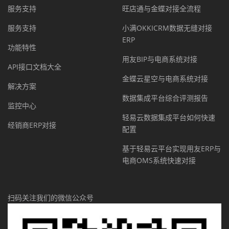
服务支持
旺店通与金蝶对接全流程
服务支持
小满OKKICRM数据无缝对接
ERP
功能特性
用友BIP与电商系统对接
API接口文档大全
金蝶云星空与电商系统对接
解决方案
数据集成平台综合评测报告
监控中心
轻易云数据集成平台如何快速
经销商ERP对接
配置
基于轻易云平台实现用友ERP与
电商OMS系统快速对接
扫码关注我们的微信公众号