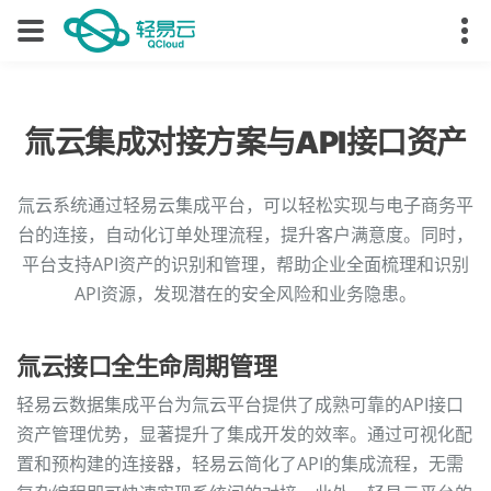
氚云集成对接方案与API接口资产
氚云系统通过轻易云集成平台，可以轻松实现与电子商务平
台的连接，自动化订单处理流程，提升客户满意度。同时，
平台支持API资产的识别和管理，帮助企业全面梳理和识别
API资源，发现潜在的安全风险和业务隐患。
氚云接口全生命周期管理
轻易云数据集成平台为氚云平台提供了成熟可靠的API接口
资产管理优势，显著提升了集成开发的效率。通过可视化配
置和预构建的连接器，轻易云简化了API的集成流程，无需