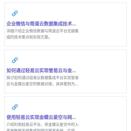
企业微信与简道云数据集成技术案例解析
详细介绍企业微信数据与简道云平台无缝集
成的技术要点和实现方案。
如何通过轻易云实现管易云与金蝶云星空的数据同步
探讨如何通过轻易云数据集成平台实现管易
云与金蝶云星空的数据对接，具体案例为
cp_GK货品同步。
使用轻易云实现金蝶云星空与网店管家数据高效集成
介绍利用轻易云平台，将金蝶云星空中的入
库单数据无缝集成到网店管家系统，实现库