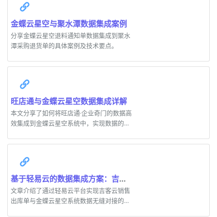
金蝶云星空与聚水潭数据集成案例
分享金蝶云星空退料通知单数据集成到聚水
潭采购退货单的具体案例及技术要点。
旺店通与金蝶云星空数据集成详解
本文分享了如何将旺店通·企业奇门的数据高
效集成到金蝶云星空系统中，实现数据的无
缝对接。
基于轻易云的数据集成方案：吉客云与金蝶云星空的无缝对接
文章介绍了通过轻易云平台实现吉客云销售
出库单与金蝶云星空系统数据无缝对接的方
法。