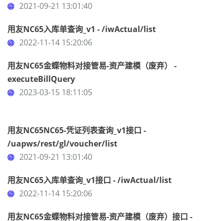
2021-09-21 13:01:40
用友NC65入库单查询_v1 - /iwActual/list
2022-11-14 15:20:06
用友NC65金蝶物料对接管易-资产建模（废弃） -
executeBillQuery
2023-03-15 18:11:05
用友NC65NC65-凭证列表查询_v1接口 -
/uapws/rest/gl/voucher/list
2021-09-21 13:01:40
用友NC65入库单查询_v1接口 - /iwActual/list
2022-11-14 15:20:06
用友NC65金蝶物料对接管易-资产建模（废弃）接口 -