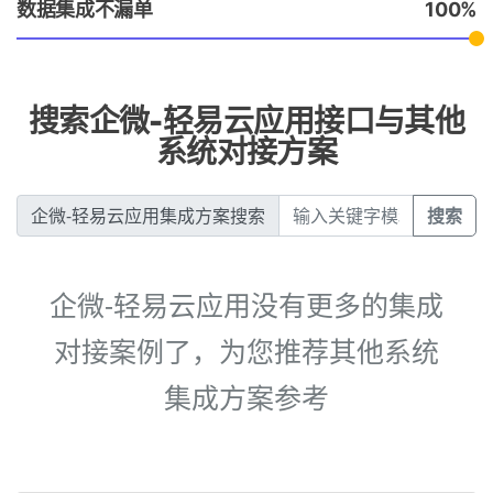
数据集成不漏单
100
搜索企微-轻易云应用接口与其他
系统对接方案
企微-轻易云应用集成方案搜索
搜索
企微-轻易云应用没有更多的集成
对接案例了，为您推荐其他系统
集成方案参考