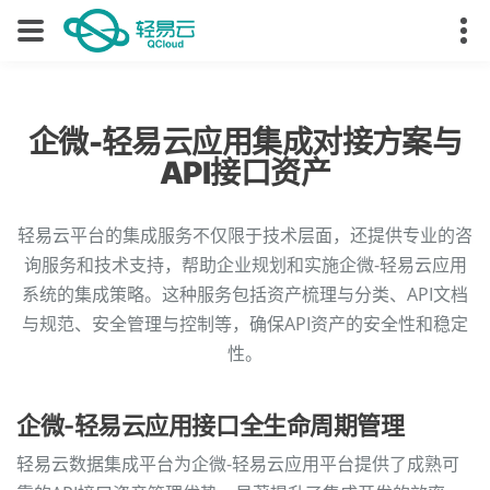
企微-轻易云应用集成对接方案与
API接口资产
轻易云平台的集成服务不仅限于技术层面，还提供专业的咨
询服务和技术支持，帮助企业规划和实施企微-轻易云应用
系统的集成策略。这种服务包括资产梳理与分类、API文档
与规范、安全管理与控制等，确保API资产的安全性和稳定
性。
企微-轻易云应用接口全生命周期管理
轻易云数据集成平台为企微-轻易云应用平台提供了成熟可