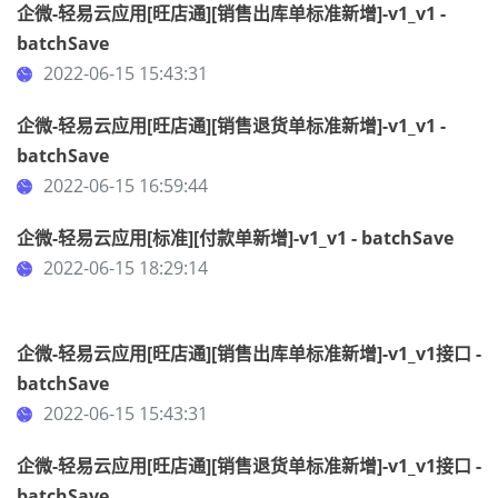
企微-轻易云应用[旺店通][销售出库单标准新增]-v1_v1 -
batchSave
2022-06-15 15:43:31
企微-轻易云应用[旺店通][销售退货单标准新增]-v1_v1 -
batchSave
2022-06-15 16:59:44
企微-轻易云应用[标准][付款单新增]-v1_v1 - batchSave
2022-06-15 18:29:14
企微-轻易云应用[旺店通][销售出库单标准新增]-v1_v1接口 -
batchSave
2022-06-15 15:43:31
企微-轻易云应用[旺店通][销售退货单标准新增]-v1_v1接口 -
batchSave