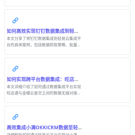
如何高效实现钉钉数据集成到轻易云平台
本文分享了将钉钉数据集成到轻易云集成平
台的具体案例，包括数据抓取策略、批量写
入、数据转换和异常处理等内容。
如何实现跨平台数据集成：旺店通与金蝶云星空的无缝对接
本文详细介绍了如何通过数据集成平台实现
旺店通与金蝶云星空之间的数据无缝对接，
提升业务效率和准确性。
高效集成小满OKKICRM数据至轻易云平台
详细解析如何通过轻易云平台实现对小满