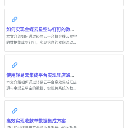
台的高效集成。
如何实现金蝶云星空与钉钉的数据无缝集成
本文介绍如何通过轻易云平台将金蝶云星空
的数据集成到钉钉，实现信息的双向流动和
实时通知。
使用轻易云集成平台实现旺店通与金蝶云星空的数据对接
本文介绍如何通过轻易云平台高效集成旺店
通与金蝶云星空的数据，实现跨系统的数据
同步。
高效实现收款单数据集成方案
探讨通过轻易云平台将业务系统中的收款单