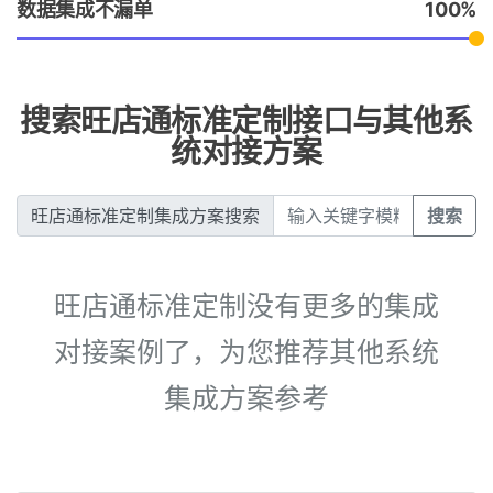
数据集成不漏单
100
搜索旺店通标准定制接口与其他系
统对接方案
旺店通标准定制集成方案搜索
搜索
旺店通标准定制没有更多的集成
对接案例了，为您推荐其他系统
集成方案参考