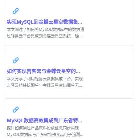
实现MySQL到金蝶云星空数据集成：详解关键技术
本文阐述了如何将MySQL数据库中的数据通
过轻易云平台集成到金蝶云星空系统，确保
数据传输的高效和安全。
如何实现吉客云与金蝶云星空的数据无缝集成
本文分享了利用轻易云数据集成平台，实现
吉客云组装拆卸单与金蝶云星空出库单无缝
对接的技术方案。
MySQL数据高效集成到广东省特殊食品平台的实战案例
探讨如何通过产品原料投放信息同步实现
MySQL数据库与广东省特殊食品电子追溯平