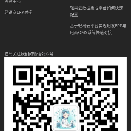
监控中心
轻易云数据集成平台如何快速
经销商ERP对接
配置
基于轻易云平台实现用友ERP与
电商OMS系统快速对接
扫码关注我们的微信公众号