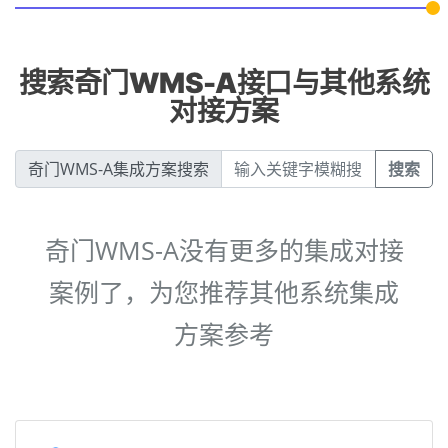
搜索奇门WMS-A接口与其他系统
对接方案
奇门WMS-A集成方案搜索
搜索
奇门WMS-A没有更多的集成对接
案例了，为您推荐其他系统集成
方案参考