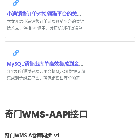
小满销售订单对接领猫平台的关键技术点
本文介绍小满销售订单对接领猫平台的关键
技术点，包括API调用、分页机制和错误重试
机制等内容。
MySQL销售出库单高效集成到金蝶云星空方案解析
介绍如何通过轻易云平台将MySQL数据无缝
集成到金蝶云星空，确保销售出库单的新
增。
奇门WMS-AAPI接口
奇门WMS-A仓库同步_v1 -