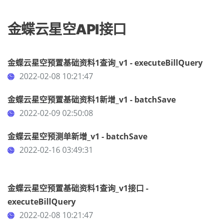
金蝶云星空API接口
金蝶云星空预置基础资料1查询_v1 - executeBillQuery
2022-02-08 10:21:47
金蝶云星空预置基础资料1新增_v1 - batchSave
2022-02-09 02:50:08
金蝶云星空预测单新增_v1 - batchSave
2022-02-16 03:49:31
金蝶云星空预置基础资料1查询_v1接口 -
executeBillQuery
2022-02-08 10:21:47