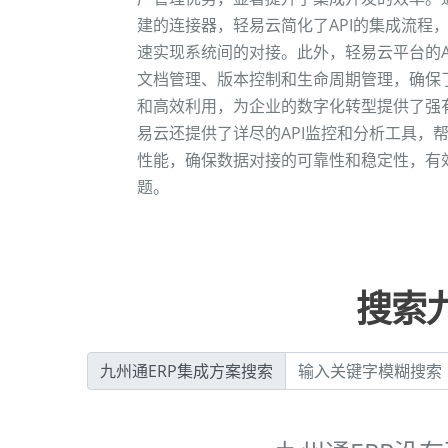
建的连接器，轻易云简化了API的集成流程
速实现系统间的对接。此外，轻易云平台的AP
文档管理、版本控制和生命周期管理，确保了
和高效利用，为企业的数字化转型提供了强
易云还提供了详尽的API监控和分析工具，帮
性能，确保数据对接的可靠性和稳定性，有
题。
搜索
九州通ERP集成方案搜索