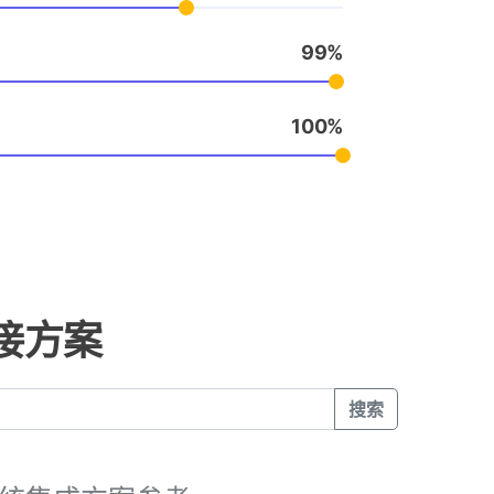
99
100
接方案
搜索