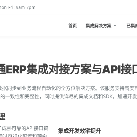
on-Fri: 9am-7pm
首页
集成解决方案
已集
通ERP集成对接方案与API接
从数据同步到业务流程自动化的全方位解决方案。该服务支持高度
的一致性和完整性，同时提供详尽的集成文档和SDK，加速开
理
成熟可靠的API接口资
集成开发效率提升
通过可视化配置和预构