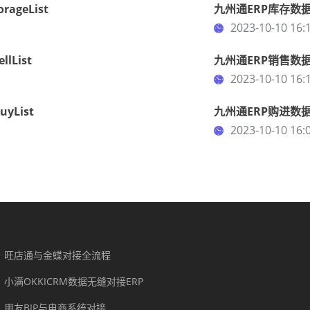
ageList
九州通ERP库存数据查询接
2023-10-10 16:
lList
九州通ERP销售数据查询接
2023-10-10 16:
yList
九州通ERP购进数据查询接
2023-10-10 16:
旺店通与金蝶对接全流程
小满OKKICRM数据无缝对接ERP
用友BIP与电商系统对接