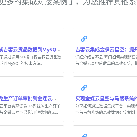
有更多的集成对接案例了，为您推荐其他
高效集成吉客云货品数据到MySQL的方法解析
了通过调用API接口将吉客云货品数
详细介绍吉客云·奇门如何实现销售
成到MySQL的技术方法。
与金蝶云星空应收单的高效对接，
财务准确性。
实现泛微生产订单审批到金蝶云星空集成
云平台实现泛微OA系统的生产订单
分享如何通过数据集成平台，实现
与金蝶云星空采购订单模块的无缝
空与马帮系统的高效数据对接案例