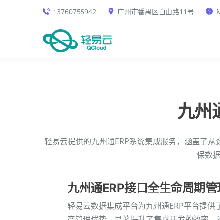
13760755942
广州市番禺区白山路11号
M
九州
轻易云提供的九州通ERP系统集成服务，涵盖了
保数据
九州通ERP接口全生命周期管
轻易云数据集成平台为九州通ERP平台提供了
产管理优势，显著提升了集成开发的效率。