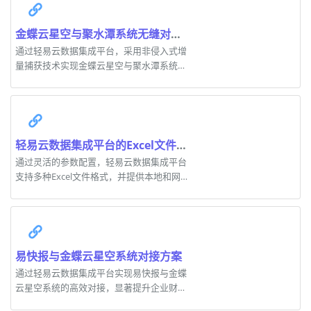
金蝶云星空与聚水潭系统无缝对接方案
通过轻易云数据集成平台，采用非侵入式增
量捕获技术实现金蝶云星空与聚水潭系统的
高效数据互通。方案支持集群扩展，确保大
规模数据传输的稳定性。
轻易云数据集成平台的Excel文件处理参数配置详解
通过灵活的参数配置，轻易云数据集成平台
支持多种Excel文件格式，并提供本地和网络
存储路径选择，优化内存使用效率。
易快报与金蝶云星空系统对接方案
通过轻易云数据集成平台实现易快报与金蝶
云星空系统的高效对接，显著提升企业财务
流程效率。