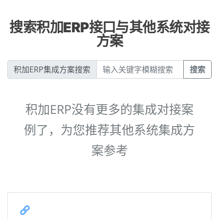
搜索积加ERP接口与其他系统对接
方案
积加ERP集成方案搜索
搜索
积加ERP没有更多的集成对接案
例了，为您推荐其他系统集成方
案参考