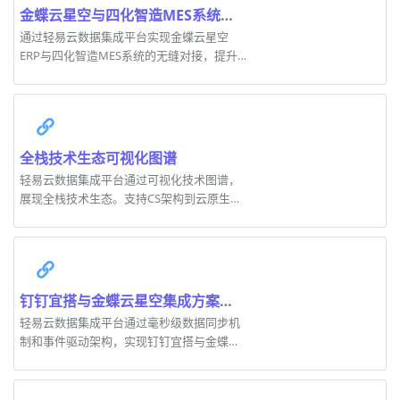
金蝶云星空与四化智造MES系统高效集成方案
通过轻易云数据集成平台实现金蝶云星空
ERP与四化智造MES系统的无缝对接，提升
采购入库效率300%，数据准确率99.9%。
全栈技术生态可视化图谱
轻易云数据集成平台通过可视化技术图谱，
展现全栈技术生态。支持CS架构到云原生体
系的集成，覆盖ERP、供应链管理、
Java/PHP/Python等多语言SDK，以及京东
等电商平台接口。智能映射引擎自动识别异
构系统间的数据关联，降低跨系统集成的技
术门槛。
钉钉宜搭与金蝶云星空集成方案：数据一致性保障实战
轻易云数据集成平台通过毫秒级数据同步机
制和事件驱动架构，实现钉钉宜搭与金蝶云
星空的无缝对接，保障数据一致性，提升业
务处理效率300%。