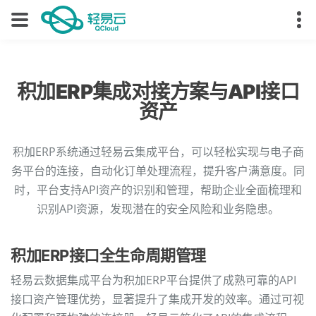
积加ERP集成对接方案与API接口
资产
积加ERP系统通过轻易云集成平台，可以轻松实现与电子商
务平台的连接，自动化订单处理流程，提升客户满意度。同
时，平台支持API资产的识别和管理，帮助企业全面梳理和
识别API资源，发现潜在的安全风险和业务隐患。
积加ERP接口全生命周期管理
轻易云数据集成平台为积加ERP平台提供了成熟可靠的API
接口资产管理优势，显著提升了集成开发的效率。通过可视