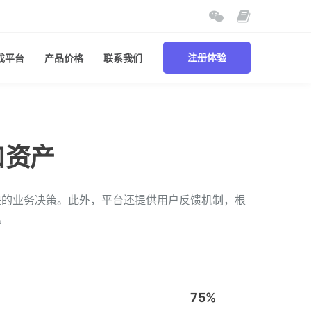
成平台
产品价格
联系我们
注册体验
口资产
快的业务决策。此外，平台还提供用户反馈机制，根
。
75