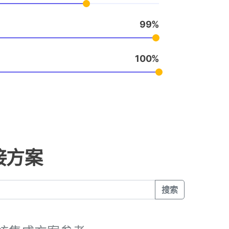
99
100
接方案
搜索