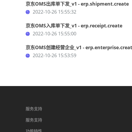
京东OMS出库单下发_v1 - erp.shipment.create
2022-10-26 15:55:32
京东OMS入库单下发_v1 - erp.receipt.create
2022-10-26 15:55:00
京东OMS创建经营企业_v1 - erp.enterprise.crea
2022-10-26 15:53:59
服务支持
服务支持
功能特性