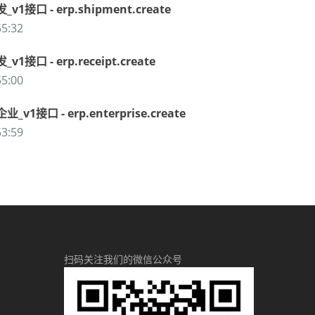
接口 - erp.shipment.create
55:32
接口 - erp.receipt.create
55:00
1接口 - erp.enterprise.create
53:59
扫码关注我们的微信公众号