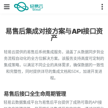
易售后集成对接方案与API接口资
产
轻易云提供的易售后系统集成服务，涵盖了从数据同步到业
务流程自动化的全方位解决方案。该服务支持高度可定制的
集成策略，以满足不同企业的具体需求，确保数据的一致性
和完整性，同时提供详尽的集成文档和SDK，加速开发进
程。
易售后接口全生命周期管理
轻易云数据集成平台为易售后平台提供了成熟可靠的API接