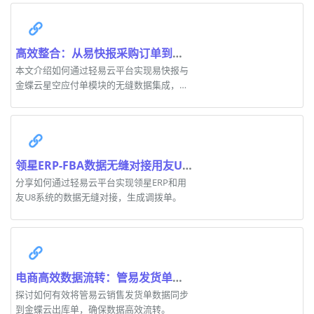
高效整合：从易快报采购订单到金蝶云应付单
本文介绍如何通过轻易云平台实现易快报与
金蝶云星空应付单模块的无缝数据集成，提
升财务管理效率。
领星ERP-FBA数据无缝对接用友U8系统的技术实践
分享如何通过轻易云平台实现领星ERP和用
友U8系统的数据无缝对接，生成调拨单。
电商高效数据流转：管易发货单到金蝶出库单集成方案
探讨如何有效将管易云销售发货单数据同步
到金蝶云出库单，确保数据高效流转。