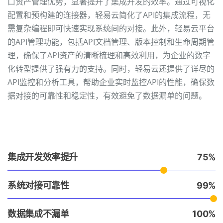
口资产管理优势，显著提升了集成开发的效率。通过可视化
配置和预构建的连接器，轻易云简化了API的集成流程，无
需复杂编程即可快速实现系统间的对接。此外，轻易云平台
的API管理功能，包括API文档管理、版本控制和生命周期管
理，确保了API资产的清晰梳理和高效利用，为企业的数字
化转型提供了强有力的支持。同时，轻易云还提供了详尽的
API监控和分析工具，帮助企业实时监控API的性能，确保数
据对接的可靠性和稳定性，有效避免了数据漏单的问题。
集成开发效率提升
75
系统对接可靠性
99
数据集成不漏单
100