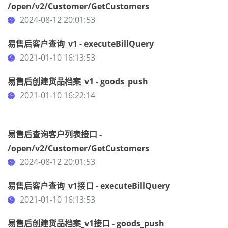
/open/v2/Customer/GetCustomers
2024-08-12 20:01:53
易售后客户查询_v1 - executeBillQuery
2021-01-10 16:13:53
易售后创建货品档案_v1 - goods_push
2021-01-10 16:22:14
易售后查询客户列表接口 -
/open/v2/Customer/GetCustomers
2024-08-12 20:01:53
易售后客户查询_v1接口 - executeBillQuery
2021-01-10 16:13:53
易售后创建货品档案_v1接口 - goods_push