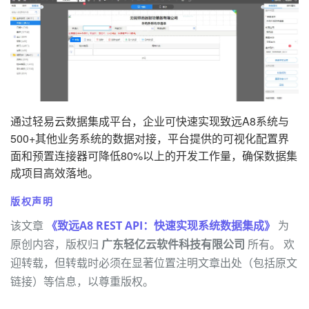
通过轻易云数据集成平台，企业可快速实现致远A8系统与
500+其他业务系统的数据对接，平台提供的可视化配置界
面和预置连接器可降低80%以上的开发工作量，确保数据集
成项目高效落地。
版权声明
该文章
《致远A8 REST API：快速实现系统数据集成》
为
原创内容，版权归
广东轻亿云软件科技有限公司
所有。 欢
迎转载，但转载时必须在显著位置注明文章出处（包括原文
链接）等信息，以尊重版权。