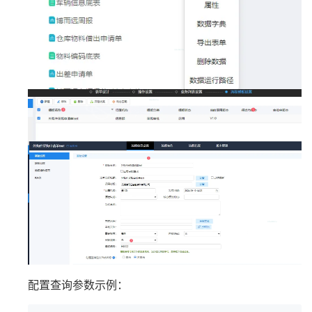
配置查询参数示例：