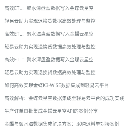
高效ETL：聚水潭盘盈数据写入金蝶云星空
轻易云助力实现退换货数据高效处理与监控
高效ETL：聚水潭盘盈数据写入金蝶云星空
轻易云助力实现退换货数据高效处理与监控
高效ETL：聚水潭盘盈数据写入金蝶云星空
轻易云助力实现退换货数据高效处理与监控
如何高效实现金蝶K3-WISE数据集成到轻易云平台
高效解析：金蝶云星空数据集成至轻易云平台的成功实践
生产订单审批集成金蝶云星空API的案例分享
金蝶与聚水潭数据集成解决方案：采购退料单对接案例