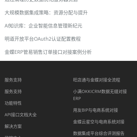
大规模数据集成策略：资源分配与提升
AI知识库：企业智能信息管理新纪元
明道开放平台OAuth2认证配置教程
金蝶ERP管易销售订单接口对接案例分析
服务支持
旺店通与金蝶对接全流程
服务支持
小满OKKICRM数据无缝对接
ERP
功能特性
用友BIP与电商系统对接
API接口文档大全
金蝶云星空与电商系统对接
解决方案
数据集成平台综合评测报告