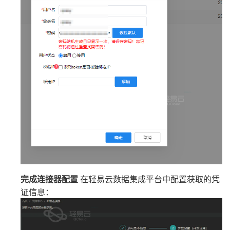
完成连接器配置
在轻易云数据集成平台中配置获取的凭
证信息：