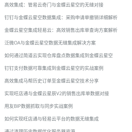
高效集成：管易云奇门与金蝶云星空的无缝对接
钉钉与金蝶云星空数据集成：采购申请单撤销详细解析
金蝶云星空集成轻易云：高效销售出库单查询方案解析
泛微OA与金蝶云星空数据无缝集成解决方案
如何通过简道云实现仓库盘点数据集成到金蝶云星空
钉钉支付数据可靠集成到金蝶云星空的实战案例
高效集成马帮历史订单至金蝶云星空技术分享
实现旺店通与金蝶云星辰V2的销售出库单数据对接
用友BIP数据抓取与同步实战案例
如何实现旺店通与轻易云平台的数据无缝集成
通过清理历史数据优化服务器资源