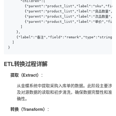
      "children":[

        {"parent":"product_list","label":"sku","fiel
        {"parent":"product_list","label":"良品数量","fi
        {"parent":"product_list","label":"次品数量","fi
        {"parent":"product_list","label":"单价","field
      ]

    },

    {"label":"备注","field":"remark","type":"string",
  ]

}
ETL转换过程详解
提取（Extract）
：
从金蝶系统中提取采购入库单的数据。此阶段主要涉
及对源数据的读取和初步清洗，确保数据完整性和准
确性。
转换（Transform）
：