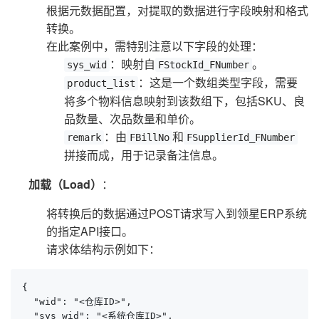
根据元数据配置，对提取的数据进行字段映射和格式
转换。
在此案例中，需特别注意以下字段的处理：
：映射自
。
sys_wid
FStockId_FNumber
：这是一个数组类型字段，需要
product_list
将多个物料信息映射到该数组下，包括SKU、良
品数量、次品数量和单价。
：由
和
remark
FBillNo
FSupplierId_FNumber
拼接而成，用于记录备注信息。
加载（Load）
：
将转换后的数据通过POST请求写入到领星ERP系统
的指定API接口。
请求体结构示例如下：
{

  "wid": "<仓库ID>",

  "sys_wid": "<系统仓库ID>",
