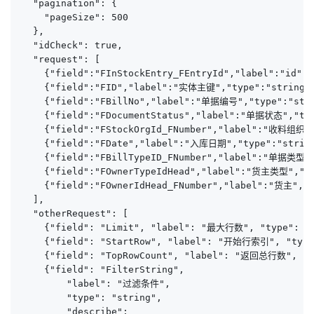
  "pagination": {

    "pageSize": 500

  },

  "idCheck": true,

  "request": [

    {"field":"FInStockEntry_FEntryId","label":"id","
    {"field":"FID","label":"实体主键","type":"string",
    {"field":"FBillNo","label":"单据编号","type":"strin
    {"field":"FDocumentStatus","label":"单据状态","type
    {"field":"FStockOrgId_FNumber","label":"收料组织","
    {"field":"FDate","label":"入库日期","type":"string"
    {"field":"FBillTypeID_FNumber","label":"单据类型","
    {"field":"FOwnerTypeIdHead","label":"货主类型","typ
    {"field":"FOwnerIdHead_FNumber","label":"货主","t
  ],

  "otherRequest": [

    {"field": "Limit", "label": "最大行数", "type": "
    {"field": "StartRow", "label": "开始行索引", "type
    {"field": "TopRowCount", "label": "返回总行数", 
    {"field": "FilterString", 

        "label": "过滤条件", 

        "type": "string", 

        "describe": 
