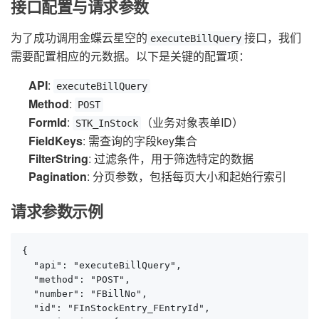
接口配置与请求参数
为了成功调用金蝶云星空的
接口，我们
executeBillQuery
需要配置相应的元数据。以下是关键的配置项：
API
:
executeBillQuery
Method
:
POST
FormId
:
（业务对象表单ID）
STK_InStock
FieldKeys
: 需查询的字段key集合
FilterString
: 过滤条件，用于筛选特定的数据
Pagination
: 分页参数，包括每页大小和起始行索引
请求参数示例
{

  "api": "executeBillQuery",

  "method": "POST",

  "number": "FBillNo",

  "id": "FInStockEntry_FEntryId",
