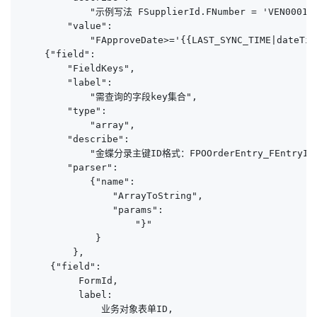
            "示例写法 FSupplierId.FNumber = 'VEN00010' 
        "value":

            "FApproveDate>='{{LAST_SYNC_TIME|dateTim
    {"field": 

        "FieldKeys",

        "label":

            "需查询的字段key集合",

        "type":

            "array",

        "describe":

            "金蝶分录主键ID格式：FPOOrderEntry_FEntryId,
        "parser":

            {"name":

                "ArrayToString",

                "params":

                    "}"

             }

         },

     {"field":

          FormId,

          label:

              业务对象表单ID,
