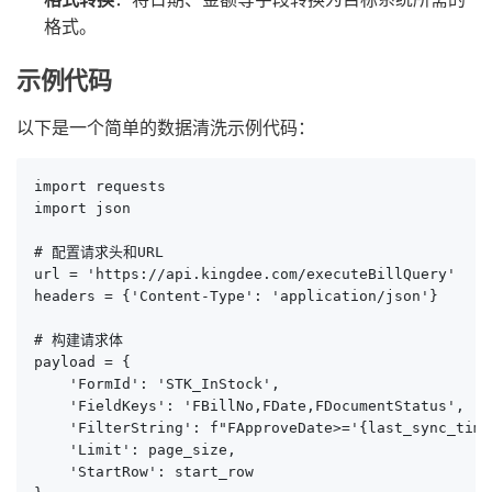
格式。
示例代码
以下是一个简单的数据清洗示例代码：
import requests

import json

# 配置请求头和URL

url = 'https://api.kingdee.com/executeBillQuery'

headers = {'Content-Type': 'application/json'}

# 构建请求体

payload = {

    'FormId': 'STK_InStock',

    'FieldKeys': 'FBillNo,FDate,FDocumentStatus',

    'FilterString': f"FApproveDate>='{last_sync_time
    'Limit': page_size,

    'StartRow': start_row
