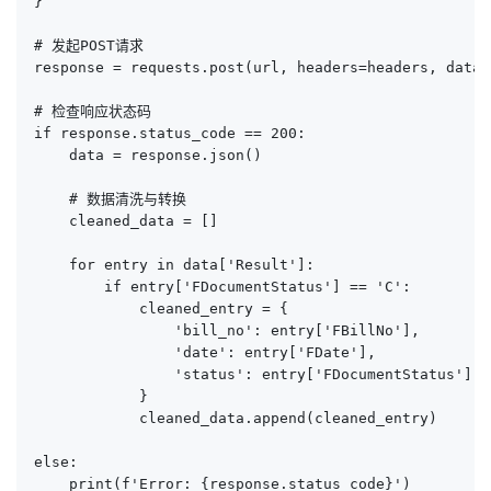
}

# 发起POST请求

response = requests.post(url, headers=headers, data=
# 检查响应状态码

if response.status_code == 200:

    data = response.json()

    # 数据清洗与转换

    cleaned_data = []

    for entry in data['Result']:

        if entry['FDocumentStatus'] == 'C':

            cleaned_entry = {

                'bill_no': entry['FBillNo'],

                'date': entry['FDate'],

                'status': entry['FDocumentStatus']

            }

            cleaned_data.append(cleaned_entry)

else:

    print(f'Error: {response.status_code}')
