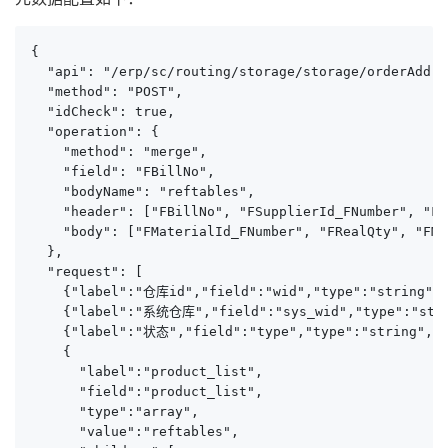
{

  "api": "/erp/sc/routing/storage/storage/orderAdd",

  "method": "POST",

  "idCheck": true,

  "operation": {

    "method": "merge",

    "field": "FBillNo",

    "bodyName": "reftables",

    "header": ["FBillNo", "FSupplierId_FNumber", "FS
    "body": ["FMaterialId_FNumber", "FRealQty", "FMu
  },

  "request": [

    {"label":"仓库id","field":"wid","type":"string"},
    {"label":"系统仓库","field":"sys_wid","type":"strin
    {"label":"状态","field":"type","type":"string","v
    {

      "label":"product_list",

      "field":"product_list",

      "type":"array",

      "value":"reftables",
