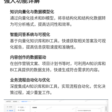
强大功能详解
知识向量化与数据模型化
通过向量化技术和BI模型，将非结构化和结构化数据转
为可分析格式，提高访问性和效率。
智能问答系统与可视化
基于向量化知识库和BI工具，快速获取相关答案及可视
化报告，提高信息获取速度和准确性。
内容创作的数据驱动
在创作营销文案、项目计划书等时，可利用AI知识库和
BI工具提供的数据支持，快速生成符合需求的内容。
业务流程自动化与优化
深度集成AI知识库和BI工具，实现流程自动化，优化决
策过程，减少重复工作。