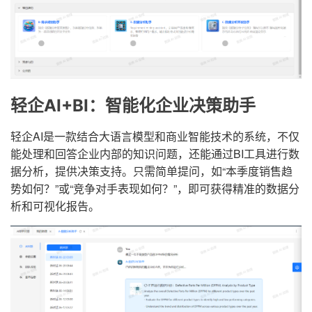
轻企AI+BI：智能化企业决策助手
轻企AI是一款结合大语言模型和商业智能技术的系统，不仅
能处理和回答企业内部的知识问题，还能通过BI工具进行数
据分析，提供决策支持。只需简单提问，如“本季度销售趋
势如何？”或“竞争对手表现如何？”，即可获得精准的数据分
析和可视化报告。