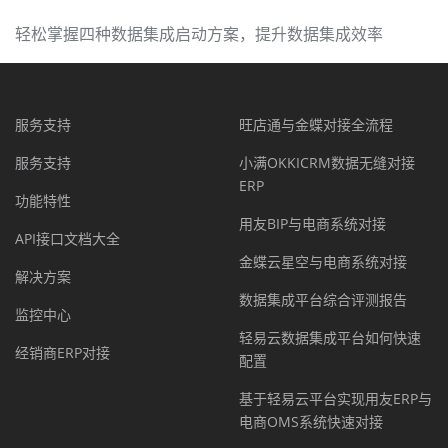
轻松掌握四种数据集成启动方案，提升数据集成效率
服务支持
旺店通与金蝶对接全流程
服务支持
小满OKKICRM数据无缝对接
ERP
功能特性
用友BIP与电商系统对接
API接口文档大全
金蝶云星空与电商系统对接
解决方案
数据集成平台综合评测报告
监控中心
轻易云数据集成平台如何快速
经销商ERP对接
配置
基于轻易云平台实现用友ERP与
电商OMS系统快速对接