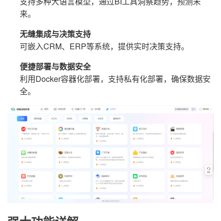
支持多种大语言模型，通过BI工具洞察趋势，预测未
来。
无缝集成与决策支持
可嵌入CRM、ERP等系统，提供实时决策支持。
便捷部署与数据安全
利用Docker容器化部署，支持私有化部署，确保数据安
全。