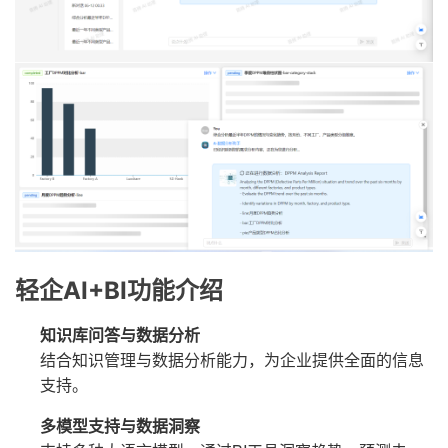
轻企AI+BI功能介绍
知识库问答与数据分析
结合知识管理与数据分析能力，为企业提供全面的信息
支持。
多模型支持与数据洞察