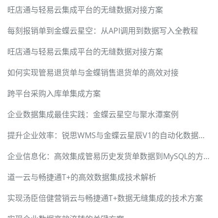
旺店通与轻易云集成平台的无缝数据对接方案
每刻报销单到金蝶云星空：从API调用到数据写入全教程
旺店通与轻易云集成平台的无缝数据对接方案
如何实现管易退货单与金蝶销售退货单的高效对接
跨平台采购入库单集成方案
企业数据集成最佳实践：金蝶云星空与聚水潭案例
提升企业效率：锐思WMS与金蝶云星辰V1的自动化数据集成
企业信息化：高效集成管易历史发货单数据到MySQL的方案
道一云与畅捷通T+的高效数据集成技术解析
实现汤臣倍健营销云与畅捷通T+数据无缝集成的技术方案