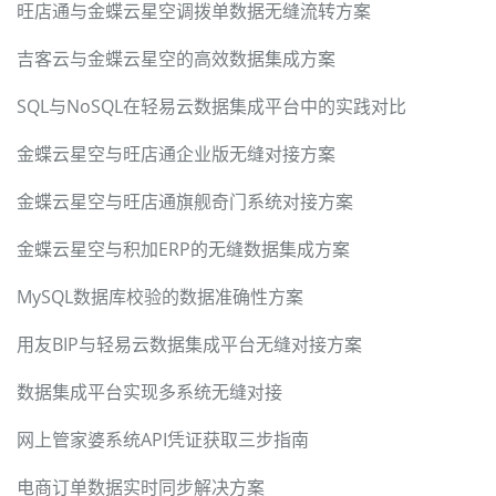
旺店通与金蝶云星空调拨单数据无缝流转方案
吉客云与金蝶云星空的高效数据集成方案
SQL与NoSQL在轻易云数据集成平台中的实践对比
金蝶云星空与旺店通企业版无缝对接方案
金蝶云星空与旺店通旗舰奇门系统对接方案
金蝶云星空与积加ERP的无缝数据集成方案
MySQL数据库校验的数据准确性方案
用友BIP与轻易云数据集成平台无缝对接方案
数据集成平台实现多系统无缝对接
网上管家婆系统API凭证获取三步指南
电商订单数据实时同步解决方案