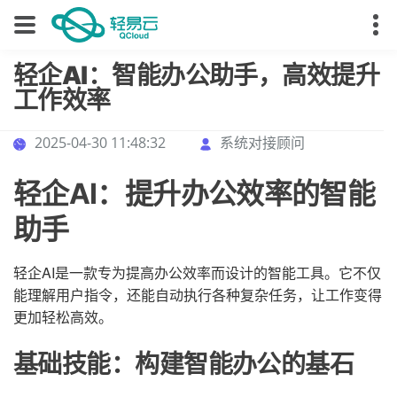
轻企AI：智能办公助手，高效提升
工作效率
2025-04-30 11:48:32
系统对接顾问
轻企AI：提升办公效率的智能
助手
轻企AI是一款专为提高办公效率而设计的智能工具。它不仅
能理解用户指令，还能自动执行各种复杂任务，让工作变得
更加轻松高效。
基础技能：构建智能办公的基石