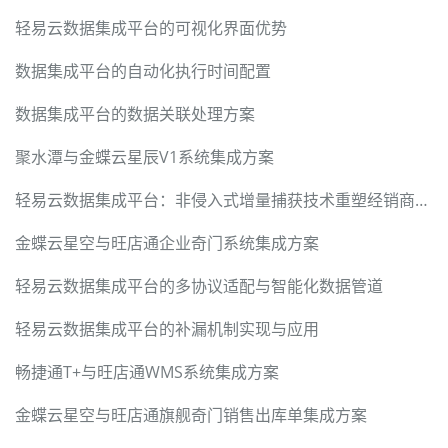
轻易云数据集成平台的可视化界面优势
数据集成平台的自动化执行时间配置
数据集成平台的数据关联处理方案
聚水潭与金蝶云星辰V1系统集成方案
轻易云数据集成平台：非侵入式增量捕获技术重塑经销商ERP与数字营销智能连接
金蝶云星空与旺店通企业奇门系统集成方案
轻易云数据集成平台的多协议适配与智能化数据管道
轻易云数据集成平台的补漏机制实现与应用
畅捷通T+与旺店通WMS系统集成方案
金蝶云星空与旺店通旗舰奇门销售出库单集成方案