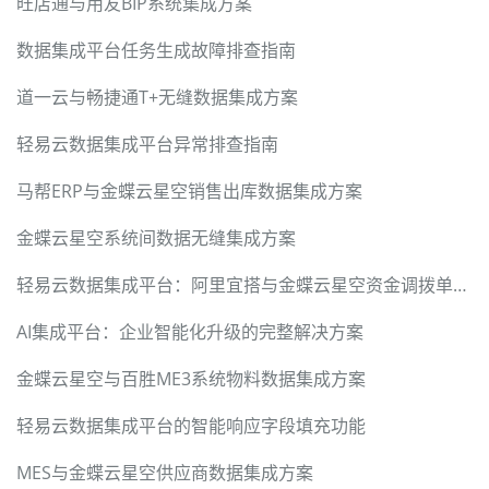
旺店通与用友BIP系统集成方案
数据集成平台任务生成故障排查指南
道一云与畅捷通T+无缝数据集成方案
轻易云数据集成平台异常排查指南
马帮ERP与金蝶云星空销售出库数据集成方案
金蝶云星空系统间数据无缝集成方案
轻易云数据集成平台：阿里宜搭与金蝶云星空资金调拨单集成方案
AI集成平台：企业智能化升级的完整解决方案
金蝶云星空与百胜ME3系统物料数据集成方案
轻易云数据集成平台的智能响应字段填充功能
MES与金蝶云星空供应商数据集成方案