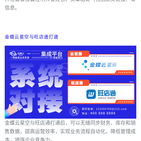
信息。
金蝶云星空与旺店通打通
金蝶云星空与旺店通打通后，可以无缝同步财务、库存和销
售数据，提高运营效率，实现业务流程自动化，降低管理成
本，增强企业竞争力。