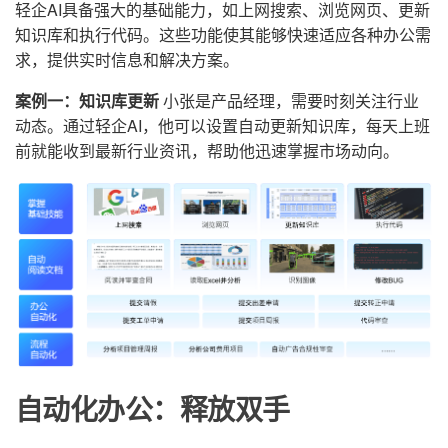
轻企AI具备强大的基础能力，如上网搜索、浏览网页、更新
知识库和执行代码。这些功能使其能够快速适应各种办公需
求，提供实时信息和解决方案。
案例一：知识库更新
小张是产品经理，需要时刻关注行业
动态。通过轻企AI，他可以设置自动更新知识库，每天上班
前就能收到最新行业资讯，帮助他迅速掌握市场动向。
自动化办公：释放双手