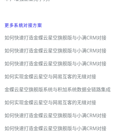
更多系统对接方案
如何快速打造金蝶云星空旗舰版与小满CRM对接
如何快速打造金蝶云星空旗舰版与小满CRM对接
如何快速打造金蝶云星空旗舰版与小满CRM对接
如何实现金蝶云星空与网易互客的无缝对接
金蝶云星空旗舰版系统与积加系统数据全链路集成
如何实现金蝶云星空与网易互客的无缝对接
如何快速打造金蝶云星空旗舰版与小满CRM对接
如何快速打造金蝶云星空旗舰版与小满CRM对接