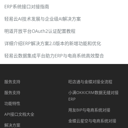
ERP系统接口对接指南
轻易云AI技术发展与企业级AI解决方案
明道开放平台OAuth2认证配置教程
详细介绍ERP解决方案2.0版本的新增功能和优化
轻易云数据集成平台助力ERP与电商系统高效整合
服务支持
旺店通与金蝶对接全流程
服务支持
小满OKKICRM数据无缝对接
ERP
功能特性
用友BIP与电商系统对接
API接口文档大全
金蝶云星空与电商系统对接
解决方案