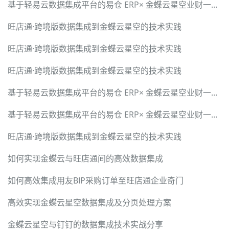
基于轻易云数据集成平台的易仓 ERP× 金蝶云星空业财一体化全链路打通解决方案
旺店通·跨境版数据集成到金蝶云星空的技术实践
旺店通·跨境版数据集成到金蝶云星空的技术实践
旺店通·跨境版数据集成到金蝶云星空的技术实践
基于轻易云数据集成平台的易仓 ERP× 金蝶云星空业财一体化全链路打通解决方案
基于轻易云数据集成平台的易仓 ERP× 金蝶云星空业财一体化全链路打通解决方案
旺店通·跨境版数据集成到金蝶云星空的技术实践
如何实现金蝶云与旺店通间的高效数据集成
如何高效集成用友BIP采购订单至旺店通企业奇门
高效实现金蝶云星空数据集成及分页处理方案
金蝶云星空与钉钉的数据集成技术实战分享