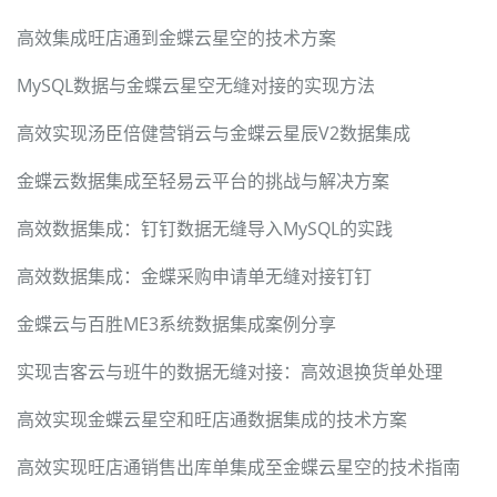
高效集成旺店通到金蝶云星空的技术方案
MySQL数据与金蝶云星空无缝对接的实现方法
高效实现汤臣倍健营销云与金蝶云星辰V2数据集成
金蝶云数据集成至轻易云平台的挑战与解决方案
高效数据集成：钉钉数据无缝导入MySQL的实践
高效数据集成：金蝶采购申请单无缝对接钉钉
金蝶云与百胜ME3系统数据集成案例分享
实现吉客云与班牛的数据无缝对接：高效退换货单处理
高效实现金蝶云星空和旺店通数据集成的技术方案
高效实现旺店通销售出库单集成至金蝶云星空的技术指南