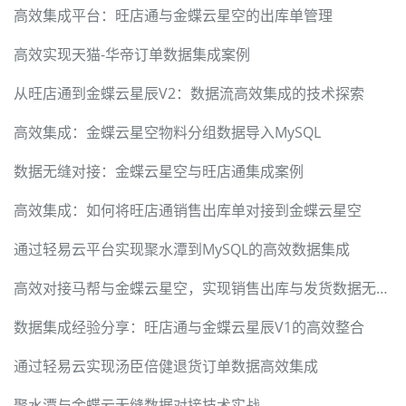
高效集成平台：旺店通与金蝶云星空的出库单管理
高效实现天猫-华帝订单数据集成案例
从旺店通到金蝶云星辰V2：数据流高效集成的技术探索
高效集成：金蝶云星空物料分组数据导入MySQL
数据无缝对接：金蝶云星空与旺店通集成案例
高效集成：如何将旺店通销售出库单对接到金蝶云星空
通过轻易云平台实现聚水潭到MySQL的高效数据集成
高效对接马帮与金蝶云星空，实现销售出库与发货数据无缝集成
数据集成经验分享：旺店通与金蝶云星辰V1的高效整合
通过轻易云实现汤臣倍健退货订单数据高效集成
聚水潭与金蝶云无缝数据对接技术实战