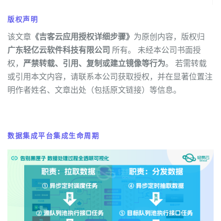
版权声明
该文章
《吉客云应用授权详细步骤》
为原创内容，版权归
广东轻亿云软件科技有限公司
所有。 未经本公司书面授
权，
严禁转载、引用、复制或建立镜像等行为
。 若需转载
或引用本文内容，请联系本公司获取授权，并在显著位置注
明作者姓名、文章出处（包括原文链接）等信息。
数据集成平台集成生命周期