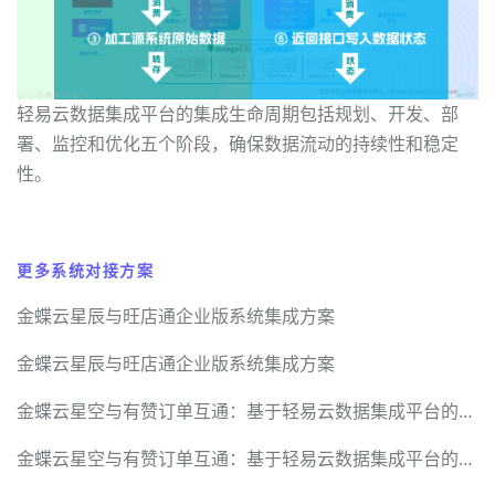
轻易云数据集成平台的集成生命周期包括规划、开发、部
署、监控和优化五个阶段，确保数据流动的持续性和稳定
性。
更多系统对接方案
金蝶云星辰与旺店通企业版系统集成方案
金蝶云星辰与旺店通企业版系统集成方案
金蝶云星空与有赞订单互通：基于轻易云数据集成平台的硬核技术实现与全链路解析
金蝶云星空与有赞订单互通：基于轻易云数据集成平台的硬核技术实现与全链路解析