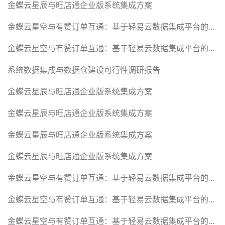
金蝶云星辰与旺店通企业版系统集成方案
金蝶云星空与有赞订单互通：基于轻易云数据集成平台的硬核技术实现与全链路解析
金蝶云星空与有赞订单互通：基于轻易云数据集成平台的硬核技术实现与全链路解析
系统数据集成与数据仓建设可行性调研报告
金蝶云星辰与旺店通企业版系统集成方案
金蝶云星辰与旺店通企业版系统集成方案
金蝶云星辰与旺店通企业版系统集成方案
金蝶云星辰与旺店通企业版系统集成方案
金蝶云星空与有赞订单互通：基于轻易云数据集成平台的硬核技术实现与全链路解析
金蝶云星空与有赞订单互通：基于轻易云数据集成平台的硬核技术实现与全链路解析
金蝶云星空与有赞订单互通：基于轻易云数据集成平台的硬核技术实现与全链路解析