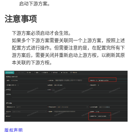
启动下游方案。
注意事项
下游方案必须启动才会生效。
如果多个下游方案需要关联同一个上游方案，按照上述
配置方式进行操作。但需要注意的是，在配置完所有下
游方案后，需要关闭并重新启动上游方桉，以刷新其原
本关联的下游方桉。
版权声明