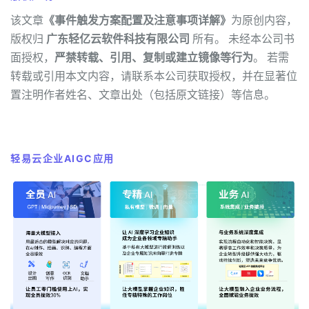
该文章
《事件触发方案配置及注意事项详解》
为原创内容，
版权归
广东轻亿云软件科技有限公司
所有。 未经本公司书
面授权，
严禁转载、引用、复制或建立镜像等行为
。 若需
转载或引用本文内容，请联系本公司获取授权，并在显著位
置注明作者姓名、文章出处（包括原文链接）等信息。
轻易云企业AIGC应用