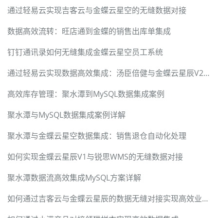
通过轻易云实现吉客云与金蝶云星空的无缝数据对接
数据高效流转：旺店通到金蝶的销售出库单集成
钉钉通讯录如何无缝集成金蝶云星空员工系统
通过轻易云实现数据高效集成：汤臣倍健与金蝶云星辰V2案例
高效库存管理：聚水潭到MySQL数据集成案例
聚水潭与MySQL数据集成案例详解
聚水潭与金蝶云星空数据集成：销售退仓自动化处理
如何实现金蝶云星辰V1与锐思WMS的无缝数据对接
聚水潭数据流高效集成MySQL方案详解
如何通过吉客云与金蝶云星辰的数据无缝对接实现高效业务流程