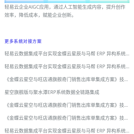
轻易云企业AIGC应用，通过人工智能生成内容，提升创作
效率，降低成本，赋能企业创新。
更多系统对接方案
轻易云数据集成平台实现金蝶云星辰与马帮 ERP 异构系统无缝对接 —— 技术架构与实操解密
轻易云数据集成平台实现金蝶云星辰与马帮 ERP 异构系统无缝对接 —— 技术架构与实操解密
《金蝶云星空与旺店通旗舰奇门销售出库单集成方案》技术可行性调研报告
星空旗舰版与聚水潭ERP系统数据全链路集成
《金蝶云星空与旺店通旗舰奇门销售出库单集成方案》技术可行性调研报告
《金蝶云星空与旺店通旗舰奇门销售出库单集成方案》技术可行性调研报告
轻易云数据集成平台实现金蝶云星辰与马帮 ERP 异构系统无缝对接 —— 技术架构与实操解密