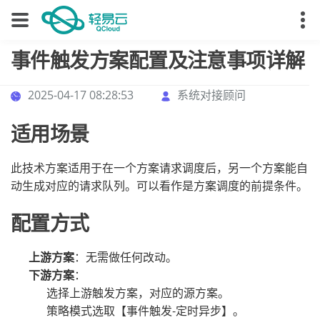
事件触发方案配置及注意事项详解
2025-04-17 08:28:53
系统对接顾问
适用场景
此技术方案适用于在一个方案请求调度后，另一个方案能自
动生成对应的请求队列。可以看作是方案调度的前提条件。
配置方式
上游方案
：无需做任何改动。
下游方案
：
选择上游触发方案，对应的源方案。
策略模式选取【事件触发-定时异步】。