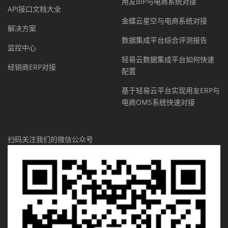
用友BIP与电商系统对接
API接口文档大全
金蝶云星空与电商系统对接
解决方案
数据集成平台综合评测报告
监控中心
轻易云数据集成平台如何快速
经销商ERP对接
配置
基于轻易云平台实现用友ERP与
电商OMS系统快速对接
扫码关注我们的微信公众号