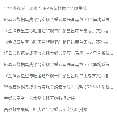
星空旗舰版与聚水潭ERP系统数据全链路集成
轻易云数据集成平台实现金蝶云星辰与马帮 ERP 异构系统无缝对接 —— 技术架构与实操解密
《金蝶云星空与旺店通旗舰奇门销售出库单集成方案》技术可行性调研报告
《金蝶云星空与旺店通旗舰奇门销售出库单集成方案》技术可行性调研报告
轻易云数据集成平台实现金蝶云星辰与马帮 ERP 异构系统无缝对接 —— 技术架构与实操解密
轻易云数据集成平台实现金蝶云星辰与马帮 ERP 异构系统无缝对接 —— 技术架构与实操解密
《金蝶云星空与旺店通旗舰奇门销售出库单集成方案》技术可行性调研报告
轻易云数据集成平台实现金蝶云星辰与马帮 ERP 异构系统无缝对接 —— 技术架构与实操解密
金蝶云星空与云水聚实现无缝数据对接
高效数据集成：旺店通与金蝶云星空无缝对接