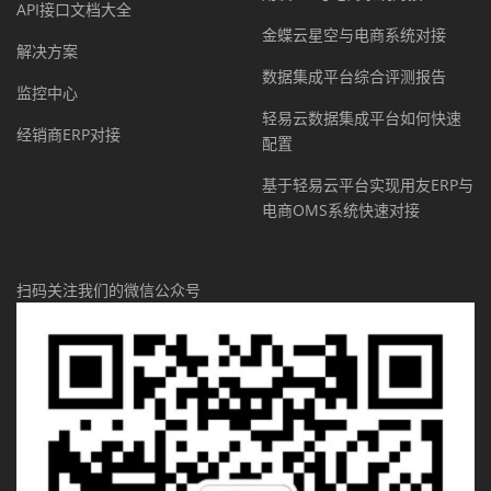
API接口文档大全
金蝶云星空与电商系统对接
解决方案
数据集成平台综合评测报告
监控中心
轻易云数据集成平台如何快速
经销商ERP对接
配置
基于轻易云平台实现用友ERP与
电商OMS系统快速对接
扫码关注我们的微信公众号