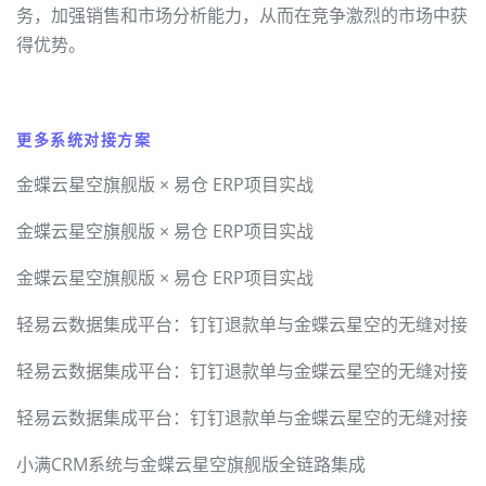
务，加强销售和市场分析能力，从而在竞争激烈的市场中获
得优势。
更多系统对接方案
金蝶云星空旗舰版 × 易仓 ERP项目实战
金蝶云星空旗舰版 × 易仓 ERP项目实战
金蝶云星空旗舰版 × 易仓 ERP项目实战
轻易云数据集成平台：钉钉退款单与金蝶云星空的无缝对接
轻易云数据集成平台：钉钉退款单与金蝶云星空的无缝对接
轻易云数据集成平台：钉钉退款单与金蝶云星空的无缝对接
小满CRM系统与金蝶云星空旗舰版全链路集成