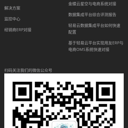
金蝶云星空与电商系统对接
解决方案
数据集成平台综合评测报告
监控中心
轻易云数据集成平台如何快速
经销商ERP对接
配置
基于轻易云平台实现用友ERP与
电商OMS系统快速对接
扫码关注我们的微信公众号