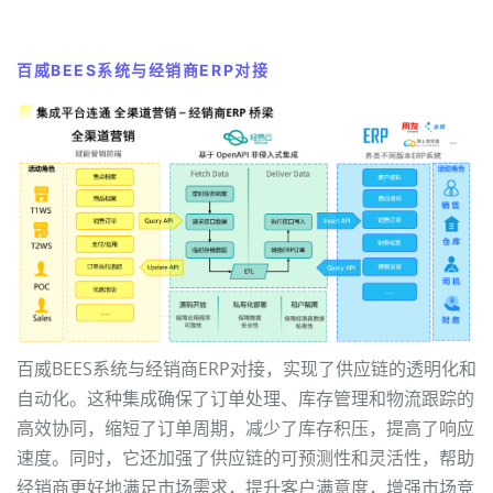
百威BEES系统与经销商ERP对接
百威BEES系统与经销商ERP对接，实现了供应链的透明化和
自动化。这种集成确保了订单处理、库存管理和物流跟踪的
高效协同，缩短了订单周期，减少了库存积压，提高了响应
速度。同时，它还加强了供应链的可预测性和灵活性，帮助
经销商更好地满足市场需求，提升客户满意度，增强市场竞