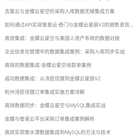
吉客云与金蝶云星空的采购入库数据无缝集成方案
如何通过API实现管易云·奇门与金蝶云星辰V2的销售退货数据集成
高效集成：金蝶云星空与美国人资产系统的数据对接
企业信息化管理中的数据集成案例：采购入库同步实战
高效的数据集成-金蝶云星空收款单案例
成功数据集成：从汤臣倍健到金蝶云星辰V2
杭州汤臣倍健订单集成实施方案详解
高效数据同步：金蝶云星空与MySQL集成实战
金蝶与管易云平台采购订单集成案例解析
高效实现聚水潭数据集成到MySQL的方法与技术