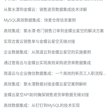
从聚水潭到金蝶云：销售退货数据集成技术详解
MySQL高效数据集成：快麦仓库信息案例
高效集成：聚水潭·奇门销售订单到金蝶云星空的解决方案
实现吉客云销售单与金蝶云星空无缝对接
企业数据集成：从简道云到金蝶云星空的实施案例
通过管易云与金蝶云实现高效采购退货单数据集成
简道云与企业微信数据集成：一个高效的新员工入职流程优化方案
高效集成：聚水潭数据对接金蝶云星空案例解析
金蝶云星空API如何确保销售退货单数据无缝对接
高效数据集成：从钉钉到MySQL的技术实现