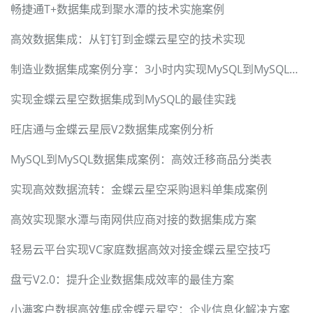
畅捷通T+数据集成到聚水潭的技术实施案例
高效数据集成：从钉钉到金蝶云星空的技术实现
制造业数据集成案例分享：3小时内实现MySQL到MySQL数据对接
实现金蝶云星空数据集成到MySQL的最佳实践
旺店通与金蝶云星辰V2数据集成案例分析
MySQL到MySQL数据集成案例：高效迁移商品分类表
实现高效数据流转：金蝶云星空采购退料单集成案例
高效实现聚水潭与南网供应商对接的数据集成方案
轻易云平台实现VC家庭数据高效对接金蝶云星空技巧
盘亏V2.0：提升企业数据集成效率的最佳方案
小满客户数据高效集成金蝶云星空：企业信息化解决方案