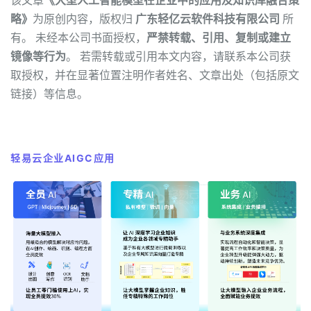
该文章
《大型人工智能模型在企业中的应用及知识库融合策
略》
为原创内容，版权归
广东轻亿云软件科技有限公司
所
有。 未经本公司书面授权，
严禁转载、引用、复制或建立
镜像等行为
。 若需转载或引用本文内容，请联系本公司获
取授权，并在显著位置注明作者姓名、文章出处（包括原文
链接）等信息。
轻易云企业AIGC应用